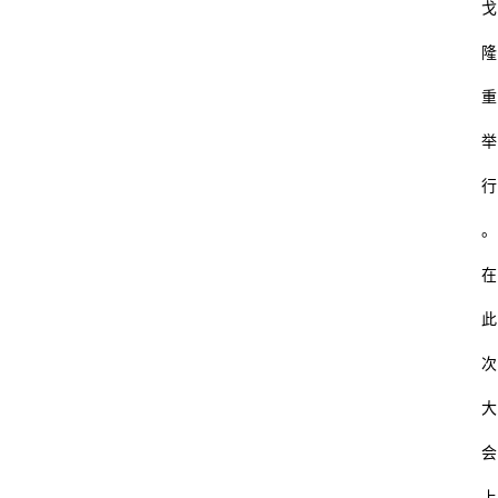
戈
隆
重
举
行
。
在
此
次
大
会
上