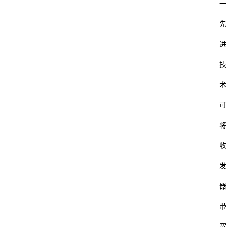
一
先
进
技
术
可
将
收
发
器
带
宽