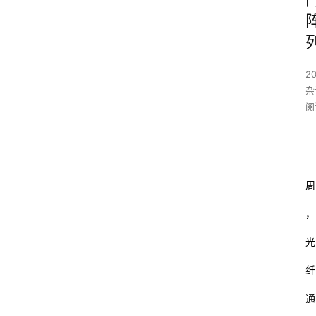
20
杂
阅
周
，
光
纤
通