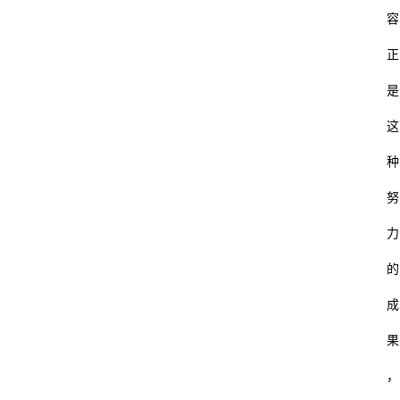
修
容
财
正
经
是
怎
这
通
种
努
力
的
成
果
，