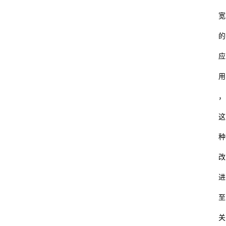
宽
的
应
用
，
这
种
改
进
至
关