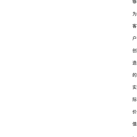
够
为
客
户
创
造
的
实
际
价
值
。