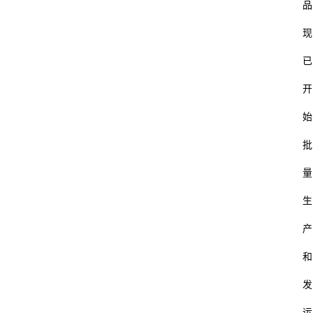
品
现
已
开
始
批
量
生
产
和
发
运