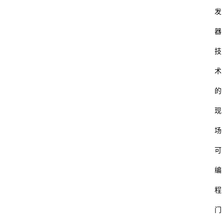
发
器
技
术
的
现
场
可
编
程
门