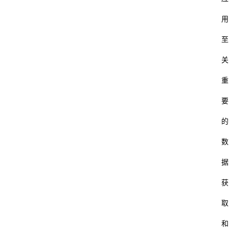
用
至
关
重
要
的
数
据
首
页
获
取
杂
谈
和