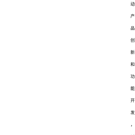
动
产
品
创
新
和
功
能
开
发
，