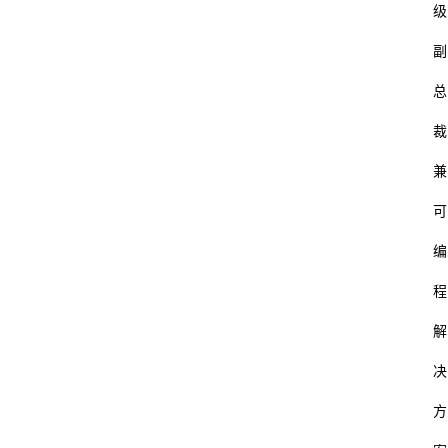
级
副
总
裁
兼
可
编
程
解
决
方