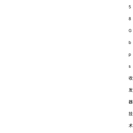
5
8
G
b
p
s
收
发
器
技
术