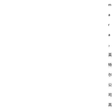
m
a
r
a
，
英
特
尔
公
司
高