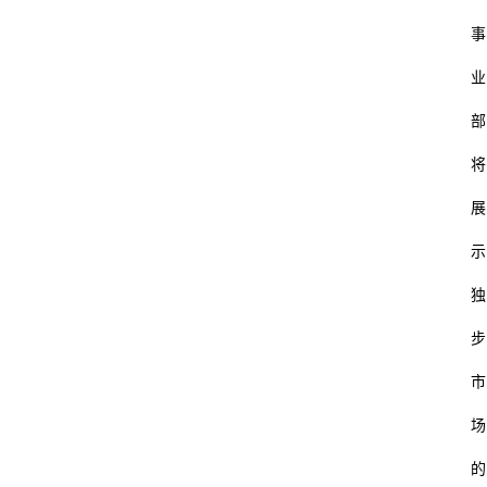
事
业
部
将
展
示
独
步
市
场
的