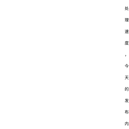
处
数
码
理
教
速
育
度
汽
，
车
今
游
天
戏
的
体
发
育
布
装
内