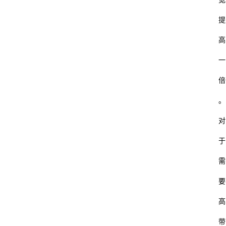
提
高
一
倍
。
对
于
需
要
高
带