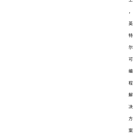
，
英
特
尔
可
编
程
解
决
方
案