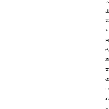
以
提
高
对
网
络
和
数
据
中
心
应