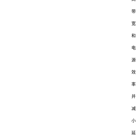
带
宽
和
电
源
效
率
并
减
小
延