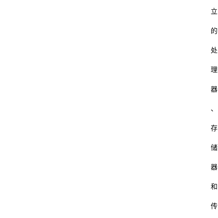
立
的
处
理
器
、
存
储
器
和
传