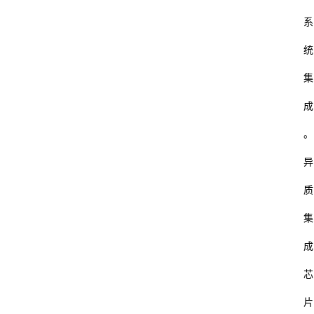
系
统
集
成
。
异
质
集
成
芯
片