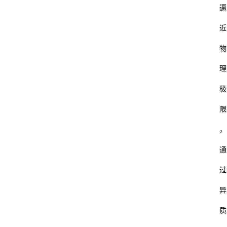
逼
近
物
理
极
限
，
通
过
异
质