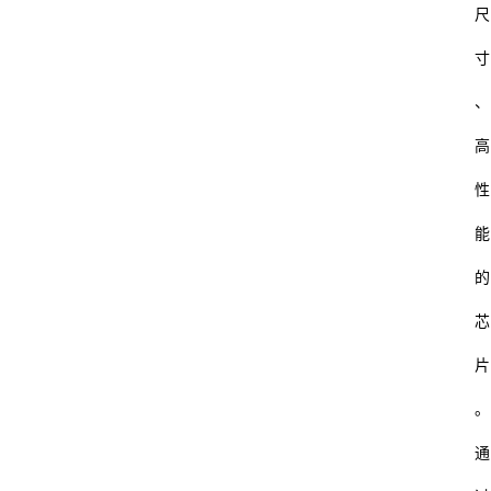
尺
寸
、
高
性
能
的
芯
片
。
通