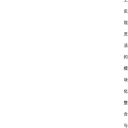
实
现
灵
活
的
模
块
化
整
合
与