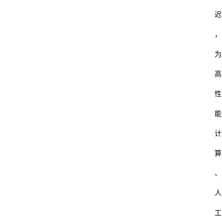
迟
，
为
高
性
能
计
算
、
人
工