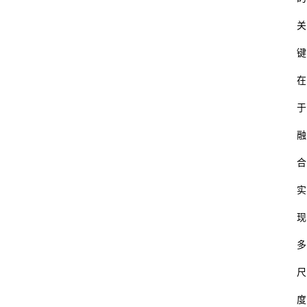
关
键
在
于
融
合
实
首
页
现
多
杂
谈
尺
度
数