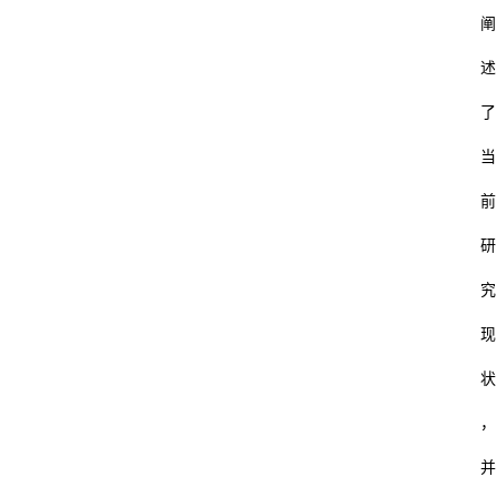
阐
述
了
当
前
研
究
现
状
，
并