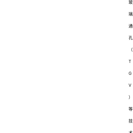
玻
璃
通
孔
（
T
G
V
）
等
技
术