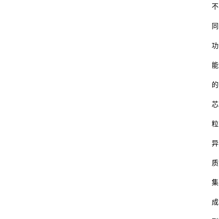
不
同
功
能
的
芯
粒
异
质
集
成