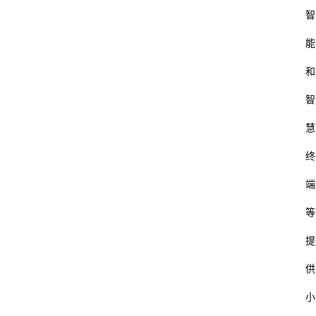
智
能
和
智
慧
终
端
等
提
供
小