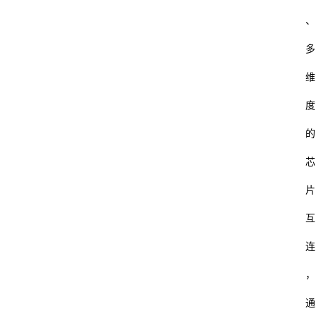
码
、
多
教
育
维
度
汽
车
的
芯
游
戏
片
互
体
育
连
，
装
修
通