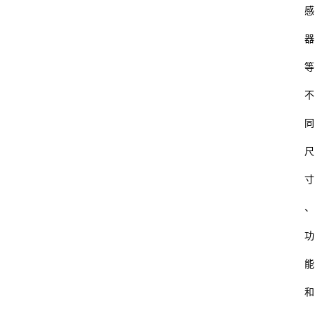
感
器
等
不
同
尺
寸
、
功
能
和