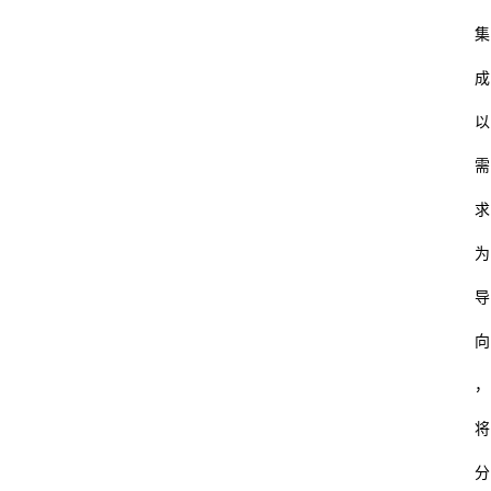
集
成
以
需
求
为
导
向
，
将
分