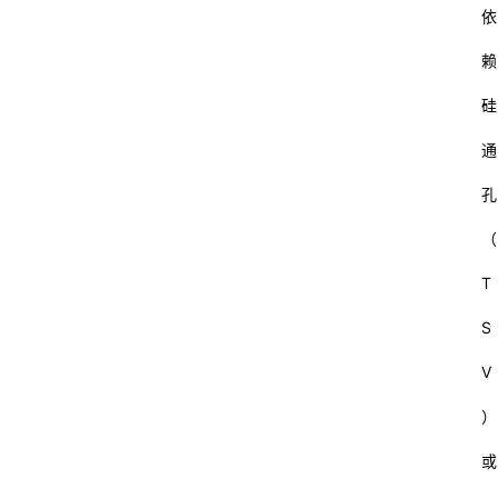
依
赖
硅
通
孔
（
T
S
V
）
或