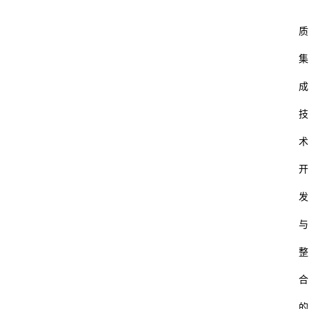
质
集
成
技
术
开
发
与
整
合
的