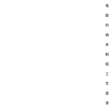
电
路
的
纳
米
制
程
工
艺
逐
渐