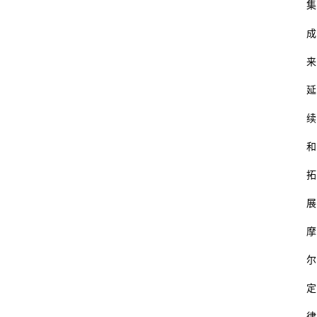
集
成
来
延
续
和
拓
展
摩
尔
定
律