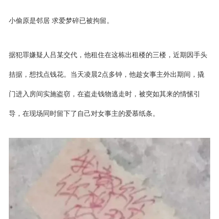
小偷原是邻居 求爱梦碎已被拘留。
据犯罪嫌疑人吕某交代，他租住在这栋出租楼的三楼，近期因手头
拮据，想找点钱花。当天凌晨2点多钟，他趁女事主外出期间，撬
门进入房间实施盗窃，在盗走钱物逃走时，被突如其来的情愫引
导，在现场同时留下了自己对女事主的爱慕纸条。