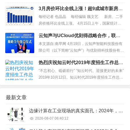
素影响，2月份，全国70个城市楼市成交量放大，带
3月房价环比全线上涨！超9成城市新房价
动价格企稳回升。国家统计局16日发布的数据显示
格环比上涨，武汉领涨70城
出上述趋势。 业内人士分析，尽管复苏态势已经显
每经记者 包晶晶 每经编辑 魏文艺 新房、二手
现，但楼市“小阳春”能否延续仍有待观察。此外，房
房价格环比全线上涨。 4月15日上午，国家统计局
地...
公布的《2023年3月份商品住宅销售价格变动情况》
云知声与UCloud优刻得战略合作，联合
显示，70城房价环比全线上涨，其...
打造“大模型+大算力”智算平台
本文源自:南早网 4月19日，云知声智能科技股份有
限公司（以下简称“云知声”）与优刻得科技股份有限
公司（以下简称“UCloud优刻得”）签署协议并达成战
热烈庆祝知云时代2019年度招生工作总结
略合作关系。双方将基于云知声全栈AI能力和UClou
暨培训会完美收官！
d优刻得全线云产品，在智能算力平台、行业解决方
“不忘初心、砥砺前行” “知云时代、迎接更好的未来”
案、市场联合拓展、产学研合作创新...
2019年10月12日。知云时代2019年度招生工作总结
暨培训会在京召开。主要目的是对2019年秋季招生
工作总结、研讨、培训、及2020年春季招生启动大
最新文章
会！这是知云人的庆功会，也是知云人的誓师大
会！希望全体知云人都能拥抱...
边缘计算在工业现场的真实面孔：2024年，别再被概念忽悠了
2026-08-07 06:40:12