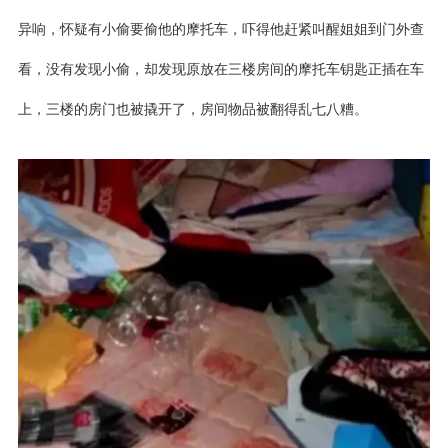
异响，怀疑有小偷要偷他的摩托车，吓得他赶紧叫醒姐姐到门外查
看，没有发现小偷，却发现原放在三楼房间的摩托车钥匙正插在车
上，三楼的房门也被撬开了，房间物品被翻得乱七八糟。