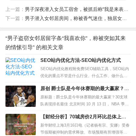
上一篇：
男子深夜潜入女员工宿舍，被抓后称“我是来表白的”！结果……
下一篇：
男子潜入女邻居房间，称被香气迷住，独居女生如何自我保护？
“男子盗窃女邻居留字条“我喜欢你”，称被突如其来
的情愫引导” 的相关文章
SEO站内优化方法-SEO站内优化方式
SEO站内优化教程附免费SEO辅助工具，SEO站内
优化的重点不管是什么行业、什么工作、做什么事
都有一个先后步骤，没有步骤的去做事只能是浪费
原创 爵士队是今年休赛期的最大赢家？30
时间，事倍功半，往往甚至适得其反走向反向道
支球队表现排名最佳
路，下面就来跟大家说说seo优化基本步骤由哪几方
原标题：爵士队是今年休赛期的最大赢家？30支球
面构成。 第一步：熟悉网站所属行业...
队表现排名最佳 北京时间 10 月 13 日， NBA 季前
赛正在如火如荼的进行着，而新赛季也即将开启，
【财经分析】70城房价2月环比总体上涨
知名美媒 Bleacher Report 公布了...
房地产市场回暖向施工端传导
新华财经上海3月16日电（记者杨有宗、安娜）受春
节假期被抑制的需求释放、市场预期有所增强等因