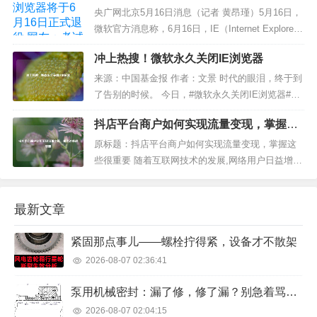
网友：考试报名咋办？
说再见了。1 IE浏览器算是很多80、90后的青春记
央广网北京5月16日消息（记者 黄昂瑾）5月16日，
忆...
微软官方消息称，6月16日，IE（Internet Explore
r）浏览器正式退役，此后由Edge（Microsoft Edg
冲上热搜！微软永久关闭IE浏览器
e）接力。 （截图自微软Edge浏览器官方微博） 消
息一出，引发网友热议。其中，部分用户对于I...
来源：中国基金报 作者：文景 时代的眼泪，终于到
了告别的时候。 今日，#微软永久关闭IE浏览器#的
消息冲上热搜。 据悉，微软公司将于6月15日（北
抖店平台商户如何实现流量变现，掌握这
京时间16日）永久关闭IE浏览器。 对此消息，网友
些很重要
纷纷表示，“再见了，青春！一个时代的终结
原标题：抖店平台商户如何实现流量变现，掌握这
了.........
些很重要 随着互联网技术的发展,网络用户日益增
长,短视频这种创作门槛低、可竞争性强、进入退出
灵活、潜在受众面极其宽广且包容性极高的新型
最新文章
媒...
紧固那点事儿——螺栓拧得紧，设备才不散架
2026-08-07 02:36:41
泵用机械密封：漏了修，修了漏？别急着骂供应商，先看看这几点
2026-08-07 02:04:15