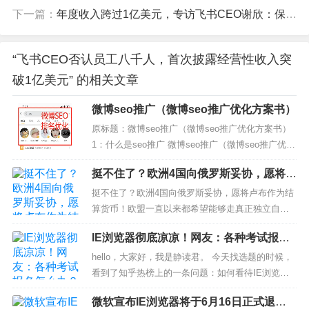
下一篇：
年度收入跨过1亿美元，专访飞书CEO谢欣：保持同行中最大投入，向海外要增量
“飞书CEO否认员工八千人，首次披露经营性收入突
破1亿美元” 的相关文章
微博seo推广（微博seo推广优化方案书）
原标题：微博seo推广（微博seo推广优化方案书）
1：什么是seo推广 微博seo推广（微博seo推广优化
方案书） 现在，越来越多的企业都在使用微博进行
挺不住了？欧洲4国向俄罗斯妥协，愿将卢
网络营销，微博seo推广也成为了众多企业的重点。
布作为结算货币
那么，微博seo推广是什么呢？ 微博seo推广（微博
挺不住了？欧洲4国向俄罗斯妥协，愿将卢布作为结
s...
算货币！欧盟一直以来都希望能够走真正独立自主
的道路，但是他们一直被美国和俄罗斯牵制着，在
IE浏览器彻底凉凉！网友：各种考试报名
上世纪美苏冷战争霸时期，美国和苏联在多方面的
怎么办？
竞赛也一定程度影响了欧盟整体发...
hello，大家好，我是静读君。 今天找选题的时候，
看到了知乎热榜上的一条问题：如何看待IE浏览器
将于2022年6月15日正式停用？ 静读君看到问题的
微软宣布IE浏览器将于6月16日正式退役
心情是：爷青结，之前flash先走一步，现在IE也要