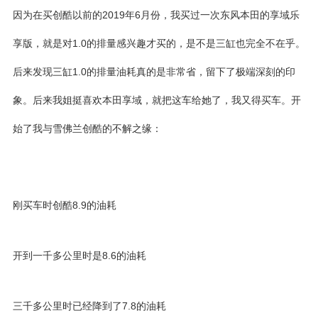
因为在买创酷以前的2019年6月份，我买过一次东风本田的
享域乐
享版
，就是对1.0的排量感兴趣才买的，是不是三缸也完全不在乎。
后来发现三缸1.0的排量油耗真的是非常省，留下了极端深刻的印
象。后来我姐挺喜欢
本田享域
，就把这车给她了，我又得买车。开
始了我与雪佛兰创酷的不解之缘：
刚买车时创酷8.9的油耗
开到一千多公里时是8.6的油耗
三千多公里时已经降到了7.8的油耗