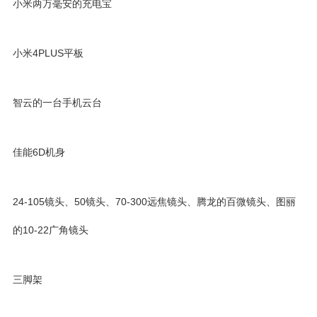
小米两万毫安的充电宝
小米4PLUS平板
智云
的一台手机云台
佳能6D机身
24-105镜头、50镜头、70-300远焦镜头、腾龙的百微镜头、
图丽
的10-22广角镜头
三脚架