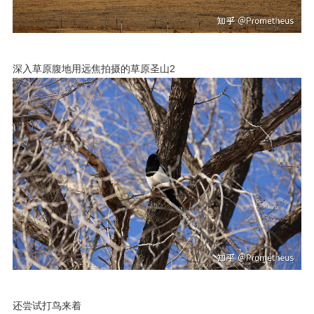
深入草原腹地用远焦拍摄的草原圣山2
还尝试打鸟来着