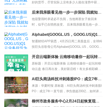
好的货币，尽管实际上没有多少人能在涨势中获
利。 卢布汇率上涨 随着莫斯科交易所在两天的公共
后来我亲眼看见他一步一步深陷 我就知道
假期后重新开放，卢布兑美元于周三恢复上涨。自
我的少年郎不见了
年初以来，卢布兑美元汇率已上涨11%以上，超过
他迎娶我时承诺必不负我，当他将那女子捡回来
巴西雷亚尔9%的涨幅，成为彭博追踪的31...
时，似乎已在悄然改变。 后来我亲眼看见他一步一
步深陷，我就知道我的少年郎不见了...... 01 「夫
Alphabet(GOOGL.US，GOOG.US)Q1云
人，大人派人回来传话，今夜不回来了….」 我一
业务扭亏为盈 盘后一度涨超4%
怔，忙问：「可是被宫里留下了？」 知云摇摇头，
智通财经APP获悉，4月25日周二美股盘后，全球科
躇踌...
技巨头谷歌母公司Alphabet(GOOGL.US，GOOG.U
S)发布了2023年第一季度财报，因多项业务出现增
开启云端新体验 云南移动邀你一起玩转移
长，该股盘后一度涨超4%。...
动云盘
原标题：开启云端新体验 云南移动邀你一起玩转移
动云盘 春日再出发，美好新启程！有太多精彩瞬间
不忍错过，手机内存告急？云南移动邀你畅享移动
AI巨头商汤科技冲刺港股IPO：成立7年一
云盘，强大功能带来满满安全感，帮你定格生活中
直亏损，净负债超200亿，如何讲好资本
的美好回忆。 云上共享 移动云盘记录美好瞬间 春
来源：华夏时报 原标题：AI巨头商汤科技冲刺港股I
市场AI故事？
日出游期间，也容易...
PO：成立7年一直亏损，净负债超200亿，如何讲好
资本市场AI故事？ 华夏时报记者胡金华上海报道 在
柳州市政务服务中心2月24日起恢复现场
传了多轮沪港两地同时上市消息之后，总部位于上
办公