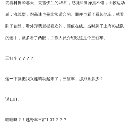
去看科鲁泽那天，去雪佛兰的4S店，感觉科鲁泽挺不错，比较运动
感，流线型，跑高速也是非常适合的。顺便也看了看其他车，就看
到了创酷，看外形我就挺喜欢的，颜值在线。当时牌子上有IG战队
的选手，就多看了两眼，工作人员介绍说这是个三缸车。
三缸车？？？？
这一下就把我兴趣调动起来了，三缸车，那排量多少？
说1.0T。
哇哩咧？！越野车三缸1.0T？？？