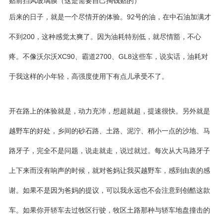
贴前挡风玻璃膜（这是需要自己掏钱贴的）
后来的日子，就是一个尽情开的体验。92号的油，在中石油加满才
不到200，这种感觉太爽了。因为油耗特别低，就尽情豁，不心
疼。不像沃尔沃XC90、霸道2700、GL8这些车，说实话，油耗对
于我这样的小年轻，高强度使用下有点儿承受不了。
开在路上的体验就是，动力充沛，想超就超，提速很快。另外就是
越野车的好处，乡间的砂石路、土路、泥泞、稍小一点的沙地、马
路牙子，完全不是问题，说走就走，说过就过。每次从大马路牙子
上下来而没有响声的时候，就对爸妈让我买越野车，感到由衷的感
谢。如果不是因为爸妈的提议，可以我永远也不会注意到创酷这款
车。如果你开轿车去过牧区行驶，牧区土路那种与轿车地盘撞击的