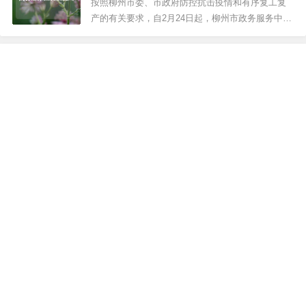
海的AI“巨头”商汤科技在8月27日正式向港交所递交
按照柳州市委、市政府防控抗击疫情和有序复工复
了IPO招股说明书。...
产的有关要求，自2月24日起，柳州市政务服务中心
实体大厅恢复现场业务办理，各类政务服务窗口全
面有序开放。 所有进入市政务服务中心的人员，务
最新文章
必服从管理，必须全程佩戴口罩，做好个人防护，
扫描二维码进出，主动配合进行体温检测。有发
工业无人机：从车间到云端，降本增效的狠角色
热、咳嗽等体...
2026-08-07 11:11:26
工业机器人这行，我算是看透了：别被参数忽悠，实地跑过产线才敢说几句真话
2026-08-07 10:23:17
协作机器人热过头了？一位老工程师的冷思考
2026-08-07 09:49:48
机器人革命已死？工业机器人的突围战才刚开始
2026-08-07 09:18:42
自动化，别急着全上！——一个老工程师的掏心窝子话