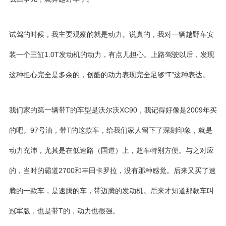
试驾的时候，我主要观察的就是动力。说真的，我对一辆越野车安
装一个
三缸1.0T
发动机的动力，有点儿担心。上路驾驶以后，发现
这种担心完全是多余的，创酷的动力表现完全足够“T”这种表达。
我们家的第一辆带T的车型是
沃尔沃XC90
，我记得好像是2009年买
的吧。97号油，带T的这款车，给我们家人留下了深刻印象，就是
动力充沛，尤其是在低速路（国道）上，超车特别方便。与之对应
的，当时的
霸道2700
和丰田卡罗拉，没有那种感觉。后来又买了速
腾的一款车，是速腾的车，带迈腾的发动机。后来才知道那款车叫
冠军版，也是带T的，动力也很强。