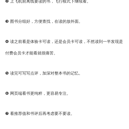
❷ 上飞机前离线要读的书，飞行模式下继续看。
❸ 图书分组好，方便查找，在读的放外面。
❹ 读之前看是体验卡可读，还是会员卡可读，不然读到一半发现是
付费会员卡才能看就很痛苦。
❺ 读完可写写点评，加深对整本书的记忆。
❻ 网页端看书更纯粹，更容易专注。
❼ 看推荐值和书评后再考虑要不要读。