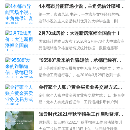
4本都市异能官场小说，主角凭借计谋和局
势，一步步走上去
第一本：官路风流 书评：一本官场文很经典的书。
这部小说的主人公是特别优秀的大学毕业生，刚开
始进入官场特别艰难，主角刚开始虽然傻了一点，
2月70城房价：大连新房涨幅全国前十！
可是特别坚强，大脑会知道转弯，官场失意，就商
场得意。既然无法升官，果断想办法开厂子赚钱
国家统计局昨日发布了2020年2月份70个大中城市商
花，带领老百姓发财，熬个两三年果断升官，然后
品住宅销售价格变动情况统计数据，数据透露哪些
是县里，...
重要信息？ 1、近5年来新房下降城市首次超过上涨
“95588”发来的诈骗短信，承德已经有人
城市 新房方面，2月份70个大中城市新建商品住宅
上当受骗
价格环比上涨的城市数量为21个，相比1月份得47
以下是贴吧吧友火爆热卖中无悔 的发帖原文： 本人
个，有明显减少现象；下跌...
是承德工商银行客户。在2016年3月28日收到一条95
588发来的短信说：您的网银将于今日失效，请立即
金行家个人账户黄金买卖业务交易方式有
登录我行网站wap.icblco.com重新激活，逾期将被
哪些
注销处理。（工商银行）当时登录后获取验证码卡
金行家个人账户黄金买卖业务交易方式： 1、柜台交
里的钱被转...
易：凭本人有效身份证件、工行活期多币种户到工
行指定网点办理。 2、电话银行交易：拨打95588—
知云时代2021年秋季招生工作启动暨培训
>电话语音提示：“个人客户请按1”—>输入卡号或客
大会正式拉开序幕
户编号和密码—>电话语音提示：“黄金业务请按5”—
原标题：知云时代2021年秋季招生工作启动暨培训
>“美...
大会正式拉开序幕 4月13日上午，知云时代秋季招