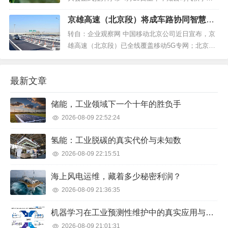
生工作启动暨培训大会在浙江杭州正式拉开序幕。
京雄高速（北京段）将成车路协同智慧高
本次会议特邀请安恒信息副总裁、安恒网络空间安
速
全学院副院长吴鸣旦和贝塔斯曼传媒集团前人力资
转自：企业观察网 中国移动北京公司近日宣布，京
源总监侯震两位嘉宾参加，知云时代总裁郭玉峰...
雄高速（北京段）已全线覆盖移动5G专网；北京移
动与中国中铁集团及相关研究院合作研发的“车路协
同系统”也正在加紧安装调试，将于年中开通全线应
最新文章
用。目前京雄高速（北京段）的最内侧车道已具备
条件，被预留为“智能网联车专用车道”，未来将支持
储能，工业领域下一个十年的胜负手
全路段...
2026-08-09 22:52:24
氢能：工业脱碳的真实代价与未知数
2026-08-09 22:15:51
海上风电运维，藏着多少秘密利润？
2026-08-09 21:36:35
机器学习在工业预测性维护中的真实应用与反思
2026-08-09 21:01:31