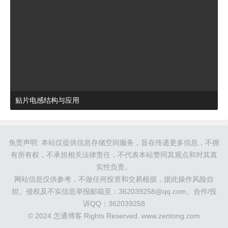
贴片电感结构与应用
2024-03-27 16:48:52
杂谈
免责声明: 本站仅提供信息存储空间服务，旨在传递更多信息，不拥
有所有权，不承担相关法律责任，不代表本站赞同其观点和对其真
实性负责。
网站信息仅供参考，不做任何投资和交易根据，据此操作风险自
担。侵权及不实信息举报邮箱至：362039258@qq.com。合作/投
诉QQ：362039258
© 2024 怎通博客 Rights Reserved.
www.zentong.com