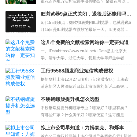
银花的养殖方法和注意事项有哪些？ 金银花可以养
在庭院，也可以作为盆栽养在阳台，给家居增添更
IE浏览器9点正式关闭，退役后还能用吗？
多的温馨和浪漫，而且金银花还可以泡茶喝，可以
附详细解读
说是一种集养生与和观赏于一体的花卉，很适合在
6月15日晚9点，微软彻底关闭IE浏览器，也就是说6
家来养，那如何来养呢？ 1、对...
月15日是IE浏览器在微软的最后一天。IE浏览器关
闭之后，仍然会留在我们的电脑上，那么退役的IE
这几个免费的文献检索网站你一定要知道
浏览器还能用吗？ IE浏览器于2022年6月15日晚上9
点永久关闭，不过，在全球许多地区，大量企业和
一、IDatahttps://www.cn-ki.net/ iData是由北京大
用户仍然依赖IE浏览器来...
学、清华大学、浙江大学、复旦大学等师生学者共
同筹建的用于教学、科研目的的公益互联网项目，
工行95588频发商业短信构成侵权
旨在促进知识的传播和最新学术科技的共享。iData
平台上所有信息均为公开发表的学术文献，由学者
据新华社上海12月27日专电（记者黄安琪）上海市
自由上传，并提供有限的免费浏览...
浦东新区人民法院近日就上海市民刘某诉工商银行
发送商业短信一案作出一审判决，被告工商银行应
不锈钢螺旋提升机怎么选型
该停止发送商业短信，进行书面赔礼道歉并赔偿原
告公证费1000元。 2011年6月，刘某为方便扣缴交
不锈钢螺旋提升机哪家专业？哪家好？哪里有卖？
通违章罚款，办理了一张工商银行的牡丹畅通卡。
有哪些厂家？什么牌子好？哪家便宜？这可能是不
之...
锈钢提升机采购人员最关心的问题，但是，作为不
拟上市公司早知道：力姆泰克、和烁丰启
锈钢螺旋提升机的生产厂家，我想告诉你的是：在
动A股IPO辅导
你找到这些个问题的答案之前，有一个问题你还是
首次公开发行股票并上市公司辅导备案的公示1.新辅