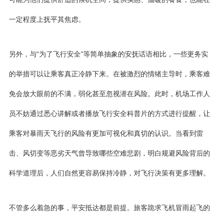
一定程度上抚平其焦虑。
另外，与“为了飞行安全”等简单抽象的安抚话语相比，一些更务实
的举措可以让乘客真正冷静下来。在被激烈的情绪主导时，乘客难
免会放大眼前的不满，弱化甚至忽视潜在风险。此时，机场工作人
员不妨通过悉心讲解或者播放飞行安全科普片的方式进行提醒，让
乘客对暴雨天飞行的风险有更加可视化和真切的认识。当看到雷
击、风切变等恶劣天气曾导致哪些空难悲剧，明白规避风险背后的
科学道理后，人们自然更容易保持冷静，对飞行决策有更多理解。
不管多么着急的事，平安抵达都是前提。旅客跪求飞机冒雨起飞的