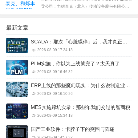
要先解决：不锈钢螺旋提升机该怎么选型？ 不锈钢
导公司：力姆泰克（北京）传动设备股份有限公司
螺旋提升机种类较...
成立于2005年，是专业、具规模、权威的螺旋升降
机和电动推杆/伺服电动缸生产厂家，公司引进欧洲
最新文章
先进的直线传动领先技术和加工制造工艺，以及模
块化组合设计理念，分布在全国已有10个办事处，
SCADA：那次「心脏骤停」后，我才真正搞懂监控系统
为国内外广大客户提供优质...
2026-08-09 17:24:18
PLM实施，你以为上线就完了？太天真了
2026-08-09 16:46:32
ERP上线的那些魔幻现实：为什么说制造业选型就像找对象？
2026-08-09 16:10:26
MES实施踩坑实录：那些年我们交过的智商税
2026-08-09 15:34:18
国产工业软件：卡脖子下的突围与阵痛
2026-08-09 14:57:32