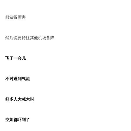
颠簸得厉害
然后说要转往其他机场备降
飞了一会儿
不时遇到气流
好多人大喊大叫
空姐都吓到了