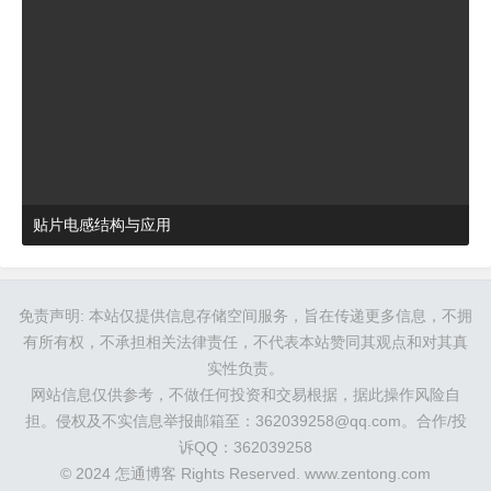
贴片电感结构与应用
2024-03-27 16:48:52
杂谈
免责声明: 本站仅提供信息存储空间服务，旨在传递更多信息，不拥
有所有权，不承担相关法律责任，不代表本站赞同其观点和对其真
实性负责。
网站信息仅供参考，不做任何投资和交易根据，据此操作风险自
担。侵权及不实信息举报邮箱至：362039258@qq.com。合作/投
诉QQ：362039258
© 2024 怎通博客 Rights Reserved.
www.zentong.com