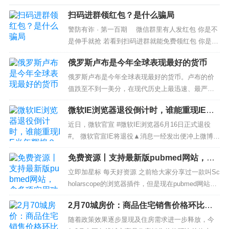
扫码进群领红包？是什么骗局
警防有诈 · 第一百期 微信群里有人发红包 你是不
是伸手就抢 若看到扫码进群就能免费领红包 你是不
是更心动 但天上掉下来的未必是馅饼 更可能是陷阱
俄罗斯卢布是今年全球表现最好的货币
近日 丁女士就因扫码进群抢红包 被骗十五万余元
“...
俄罗斯卢布是今年全球表现最好的货币。卢布的价
值跌至不到一美分，在现代历史上最迅速、最严厉
的经济制裁中，俄罗斯货币出现了惊人的逆转。自1
微软IE浏览器退役倒计时，谁能重现IE当
月份以来，卢布兑美元汇率已经上涨了40%，这是
年辉煌？
一个不同寻常的情况。 通常情况下，一个面临国际
近日，微软官宣 #微软IE浏览器6月16日正式退役
制裁和重大军事冲突的国家会出现投资者逃离和资
#。 微软官宣IE将退役▲消息一经发出便冲上微博热
本持续外流，...
搜，网友纷纷感慨“爷青结”。从曾经市占率高达95%
免费资源丨支持最新版pubmed网站，含
的辉煌巅峰到如今不值一提的市占率，不过27年时
多项实用功能包括全文下载的浏览器插件
间。这个陪伴了几代人青春的浏览器，也将退出历
立即加星标 每天好资源 之前给大家分享过一款叫Sc
限时分享
史舞台。 那么，IE 退役之后，哪...
holarscope的浏览器插件，但是现在pubmed网站改
版成新版，v3.0.16以及之前的版本已经无法使用
2月70城房价：商品住宅销售价格环比总
了。今天小编给大家带来最新的v3.0.18和v3.1.1两
体上涨
个版本，因此请大家卸载之前的插件，安装新插件
随着政策效果逐步显现及住房需求进一步释放，今