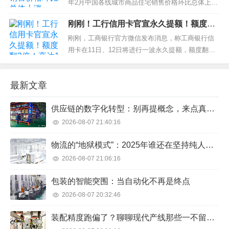
吧。...
年2月中国各线城市商品住宅销售价格环比总体上
涨。 3月16日，国家统计局发布数据显示，70个大
刚刚！工行信用卡官宣永久提额！额度翻3
中城市中商品住宅销售价格环比上涨城市个数继续
倍！高达10万
增加，各线城市商品住宅销售价格环比总体上涨，
刚刚，工商银行官方微信发布消息，称工商银行信
一线城市商品住宅销售价格同比上涨、二三线城市
用卡在11日、12日将进行一波永久提额，额度翻至3
同比降幅收窄...
倍，最高达10万！ 据悉，此次提额为邀请制，只有
受邀客户可以享受此次提额服务，收到95588的提额
最新文章
短信才有资格提额。短信内容如下： “【YXTE0000
73806481】...
供应链的数字化转型：别再提概念，来点真东西
2026-08-07 21:40:16
物流的“地狱模式”：2025年谁还在坚持纯人工搬运？
2026-08-07 21:06:16
包装的智能突围：当自动化不再是终点
2026-08-07 20:32:46
装配精度跑偏了？聊聊现代产线那些一不留神就翻车的事