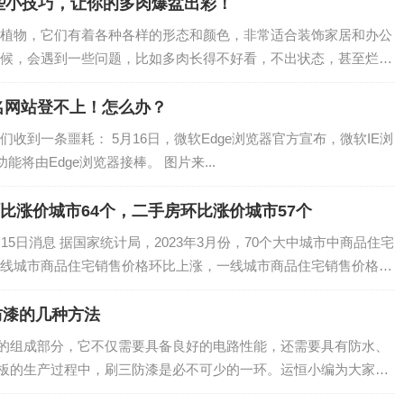
些小技巧，让你的多肉爆盆出彩！
植物，它们有着各种各样的形态和颜色，非常适合装饰家居和办公
候，会遇到一些问题，比如多肉长得不好看，不出状态，甚至烂根
择有关。那么，什么样的土壤才适合多肉呢？今天，我就来给大家
那...
名网站登不上！怎么办？
收到一条噩耗： 5月16日，微软Edge浏览器官方宣布，微软IE浏
能将由Edge浏览器接棒。 图片来...
环比涨价城市64个，二手房环比涨价城市57个
5日消息 据国家统计局，2023年3月份，70个大中城市中商品住宅
线城市商品住宅销售价格环比上涨，一线城市商品住宅销售价格同
 新房方面，昆明以1.2%涨幅环比领涨，成都同比涨价8....
防漆的几种方法
缺的组成部分，它不仅需要具备良好的电路性能，还需要具有防水、
A板的生产过程中，刷三防漆是必不可少的一环。运恒小编为大家介
、手工涂刷法手工涂刷法是最基础的PCBA板刷三防漆方法，适用