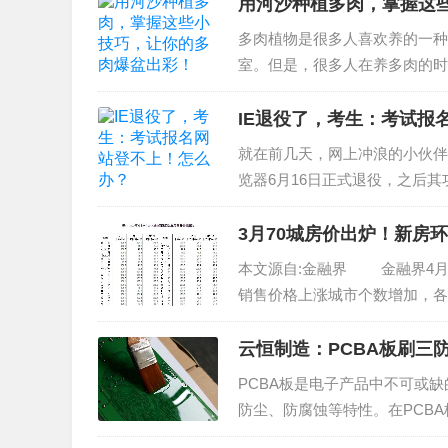
用河沙种植多肉，掌握这
多肉植物是很多人喜欢养的一种
室。但是，很多人在养多肉的时
死亡。这些问题往往和土壤的选
介绍一种简单又实用的土壤配方，
IE退役了，考生：考试报
就在前几天，网上冲浪的小伙伴们
览器6月16日正式退役，之后其功
3月70城房价出炉！新房
本文源自:金融界 金融界4月1
销售价格上涨城市个数增加，各
比上涨、二三线城市同比降幅收窄。
云恒制造：PCBA板刷三
PCBA板是电子产品中不可或
防尘、防腐蚀等特性。在PCB
绍几种常见的刷三防漆方法。一