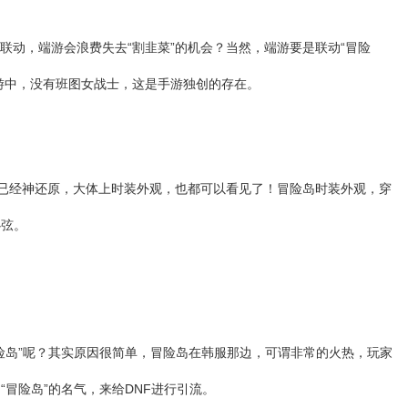
联动，端游会浪费失去“割韭菜”的机会？当然，端游要是联动“冒险
游中，没有班图女战士，这是手游独创的存在。
”已经神还原，大体上时装外观，也都可以看见了！冒险岛时装外观，穿
心弦。
冒险岛”呢？其实原因很简单，冒险岛在韩服那边，可谓非常的火热，玩家
“冒险岛”的名气，来给DNF进行引流。