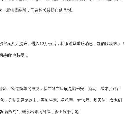
过一次，就彻底绝版，导致相关装扮价值暴增。
色伤害没多大提升。进入12月份后，韩服透露重磅消息，新的联动来了！
期待的“奥特曼”。
的倩影。经过简单的推测，从左到右应该是戴米安、斯乌、威尔、路西
色，分别是男鬼剑士、男格斗家、男枪手、女法师、炽天使、女鬼剑
动“冒险岛”，研发出来的时装，会上线于手游！