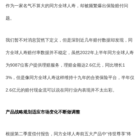
作为一家名气不算大的同方全球人寿，却被频繁爆出保险赔付问
题。
我们暂不对消息贸然下定义，但是深剖近几年赔付数据却发现，同
方全球人寿赔付率数据并不稳定，虽然
2022
年上半年同方全球人寿
为
9087
位客户提供理赔服务，理赔金额达
2.6
亿元，同比增长
1
3%
，但是像同方全球人寿这样维持十九年的合资保险平台，半年仅
2.6
亿元的赔付现金流可以说在同行业内表现并不太出彩。
产品战略规划适应市场变化不断做调整
根据第二季度偿付报告，同方全球人寿前五大产品中“传世尊享”终