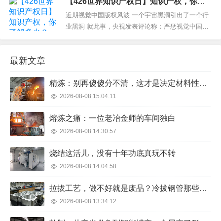
【426世界知识产权日】知识产权，你了
有在香港汇丰银行开设H的客户都需要为真正的贸易
解多少？
客户提供相关证明。 目前，基本上所有的银行都是
近期视觉中国版权风波 一个宇宙黑洞引出了一个行
这样的。无论是个人还是公司在开设香港银行账户H
业黑洞 就此事，央视发表评论称：严惩视觉中国，
时...
切掉知识产权市场的毒瘤 再看2016年在线付费音乐
崛起 Bilibili等视频网站推出的付费观看功能...... 图
最新文章
片源自网络反观早期 很多人安装着盗...
精炼：别再傻傻分不清，这才是决定材料性能的隐形冠军
2026-08-08 15:04:11
熔炼之痛：一位老冶金师的车间独白
2026-08-08 14:30:57
烧结这活儿，没有十年功底真玩不转
2026-08-08 14:04:58
拉拔工艺，做不好就是废品？冷拔钢管那些年我们踩过的坑
2026-08-08 13:34:12