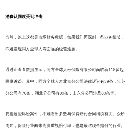
消费认同度受到冲击
当然，以上这都是市场财务数据，如果我们再深剖一些业务细节，
不难发现同方全球人寿面临的经营难题。
通过企查查数据显示，同方全球人寿保险有限公司面临着
118
多起
民事诉讼。其中，同方全球人寿北京分公司法律诉讼有
39
条，江苏
分公司有
70
条，湖北分公司有
89
条，山东分公司涉及
80
条等。
复盘这些诉讼案件，不难看出多数与保费赔付合同纠纷有关。众所
周知，保险行业向来高度重视赔付率，也是最吃现金赔付的行业。