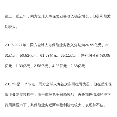
第二，近五年，同方全球人寿保险业务收入稳定增长，但盈利却波
动较大。
2017-2021
年，同方全球人寿保险业务收入分别为
26.99
亿元、
36.
81
亿元、
50.52
亿元、
61.89
亿元、
65.11
亿元；净利润分别为
0.05
亿元、
1.33
亿元、
2.58
亿元、
4.26
亿元、
2.68
亿元。
2017
年是一个节点，同方全球人寿首次实现扭亏为盈，但在后来保
险业务发展过程中，由于市场竞争日趋激烈，再叠加疫情和经济下
行周期压力下，其保险业务近两年盈利波动较大，表现并不佳。