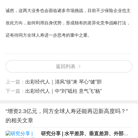
诚然，这两大业务也会面临诸多市场挑战，目前不少保险企业也主
攻此方向，如何利用自身优势，形成独有的差异化竞争战略打法，
还有待同方全球人寿进一步思考的重中之重。
返回列表
上一篇：
出彩经代人｜清风“徐”来 琴心“健”胆
下一篇：
出彩经代人｜中“刘”砥柱 意气飞“杨”
“增资2.3亿元，同方全球人寿还能再迈新高度吗？”
的相关文章
研究分享 | 水平差异、垂直差异、外部信