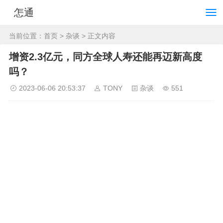
怎通
当前位置：
首页
>
杂谈
> 正文内容
增资2.3亿元，同方全球人寿还能再迈新高度
吗？
2023-06-06 20:53:37
TONY
杂谈
551