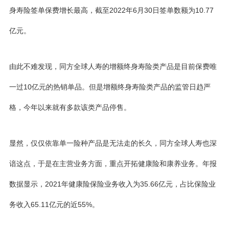
身寿险签单保费增长最高，截至
2022
年
6
月
30
日签单数额为
10.77
亿元。
由此不难发现，同方全球人寿的增额终身寿险类产品是目前保费唯
一过
10
亿元的热销单品。但是增额终身寿险类产品的监管日趋严
格，今年以来就有多款该类产品停售。
显然，仅仅依靠单一险种产品是无法走的长久，同方全球人寿也深
谙这点，于是在主营业务方面，重点开拓健康险和康养业务。年报
数据显示，
2021
年健康险保险业务收入为
35.66
亿元，占比保险业
务收入
65.11
亿元的近
55%
。