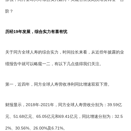
阶？
历经
19
年发展，综合实力有喜有忧
关于同方全球人寿的综合实力，时间拉长来看，从近些年披露的业
绩报告中就可以略窥一二，有以下几点值得我们关注。
第一，近四年，同方全球人寿营收净利同比增速双双下滑。
财报显示，
2018
年
-2021
年，同方全球人寿营收分别为：
39.59
亿
元、
51.68
亿元、
65.05
亿元和
69.41
亿元，同比增速分别为：
32.5
2%
、
30.56%
、
26.00%
及
6.71%
。