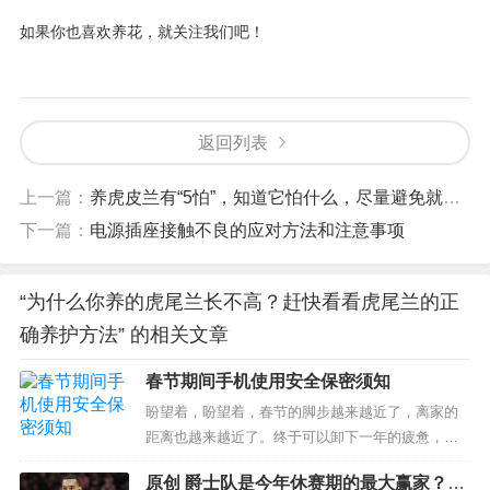
如果你也喜欢养花，就关注我们吧！
返回列表
上一篇：
养虎皮兰有“5怕”，知道它怕什么，尽量避免就好了
下一篇：
电源插座接触不良的应对方法和注意事项
“为什么你养的虎尾兰长不高？赶快看看虎尾兰的正
确养护方法” 的相关文章
春节期间手机使用安全保密须知
盼望着，盼望着，春节的脚步越来越近了，离家的
距离也越来越近了。终于可以卸下一年的疲惫，享
受阖家团圆的热闹与喜庆。但是，过节期间也要绷
原创 爵士队是今年休赛期的最大赢家？30
紧保密弦，不仅保护好国家秘密，也要保护好个人