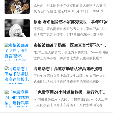
支球队表现排名最佳
隐私和财产安全。“保密观”在这里...
原标题：爵士队是今年休赛期的最大赢家？30支球
队表现排名最佳 北京时间 10 月 13 日， NBA 季前
赛正在如火如荼的进行着，而新赛季也即将开启，
原创 著名配音艺术家苏秀去世，享年97岁
知名美媒 Bleacher Report 公布了...
原标题：著名配音艺术家苏秀去世，享年97岁 据主
持人曹可凡发文证实，1月7日19点26分，著名配音
艺术家、译制片导演苏秀因病去世，享年97岁。 曹
秦怡被确诊了肠癌，医生直言“活不久”，
可凡发文悼念道：“再见，苏秀老师。谢谢您和邱岳
结果98岁仍容光焕发
峰、毕克等老一代配音艺术家，在那个灵魂贫脊的
"世界上最大的勇气，是压力下的优雅。"——海明威
时代，给我们这代人送来的精神粮食，让...
世界上始终存在一种声音让大家以生命的长度作为
评价人生价值的标准，但有些人二十岁的年纪就已
高速动态｜高速求助请认准高速救援电话
经让旁人感受到了生命力的枯竭，而有些人即使已
“12122”
经高龄近百，仍然绽...
假如你在高速公路上车辆发生故障，你会用什么方
式求助呢？如果换作经常跑高速的老司机来说，肯
定第一时间会拨打救援热线“12122”。但是有好多新
「免费享用24小时道路救援」建行汽车卡
手司机，他会想到去网上寻找救援服务。近期就有
兴业新车友卡
一名司机在高速公路上车辆抛锚后不知所措，就在
▲ 想要更多信用卡大路子？快关注我们▲ 今天上午
网络上寻找救援服务，结果遭遇了骗局。...
汇汇同事在上班路上车抛锚了，跟我求助问问有没
有道路救援（因为他们都知道我一堆信用卡，啥啥