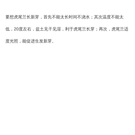
要想虎尾兰长新芽，首先不能太长时间不浇水；其次温度不能太
低，20度左右，盆土见干见湿，利于虎尾兰长芽；再次，虎尾兰适
度光照，能促进生发新芽。