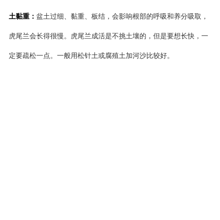
土黏重：
盆土过细、黏重、板结，会影响根部的呼吸和养分吸取，
虎尾兰会长得很慢。虎尾兰成活是不挑土壤的，但是要想长快，一
定要疏松一点。一般用松针土或腐殖土加河沙比较好。