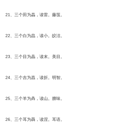
21、三个田为畾，读雷。藤筺。
22、三个白为皛，读小。皎洁。
23、三个目为瞐，读末。美目。
24、三个吉为嚞，读折。明智。
25、三个羊为羴，读山。膻味。
26、三个耳为聶，读涅。耳语。