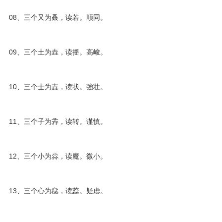
08、三个又为叒，读若。顺同。
09、三个土为垚，读摇。高峻。
10、三个士为壵，读状。強壮。
11、三个子为孨，读转。谨慎。
12、三个小为尛，读魔。微小。
13、三个心为惢，读蕊。疑虑。