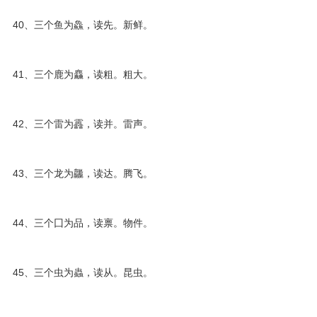
40、三个鱼为鱻，读先。新鲜。
41、三个鹿为麤，读粗。粗大。
42、三个雷为靐，读并。雷声。
43、三个龙为龘，读达。腾飞。
44、三个囗为品，读禀。物件。
45、三个虫为蟲，读从。昆虫。