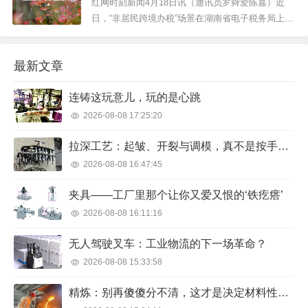
子税务局对原有登录方式进行了优化升级，新版登
红网时刻新闻4月18日讯（通讯员罗舜爱陈嘉）近
录方式将于2023年4月22日正式上线。原有登录...
日，“非居民跨境办税”场景在湖南省电子税务局上
线。通过这一场景，境外企业转让湖南企业股权需
要自行办税的，可以“一次不用来”，在境外登录湖南
最新文章
省电子税务局进行注册，即可被赋予唯一的身份
码，凭此码在全国办理申报缴税等涉税事项，实现
连铸这玩意儿，玩的是心跳
“一地注册赋码、全国...
2026-08-08 17:25:20
拉深工艺：起皱、开裂与调模，真不是按手册能搞定的
2026-08-08 16:47:45
夹具——工厂里那个让你又爱又恨的‘铁疙瘩’
2026-08-08 16:11:16
无人驾驶叉车：工业物流的下一场革命？
2026-08-08 15:33:58
精炼：别再傻傻分不清，这才是决定材料性能的隐形冠军