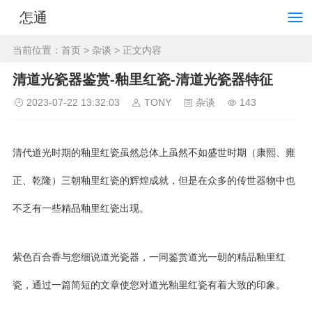
怎通
当前位置：
首页
>
杂谈
> 正文内容
清道光瓷器鉴赏-釉里红瓷-清道光瓷器特征
2023-07-22 13:32:03
TONY
杂谈
143
清代道光时期的釉里红瓷虽然总体上虽然不如盛世时期（康熙、雍
正、乾隆）三朝釉里红瓷的辉煌成就，但是在众多的传世器物中也
不乏有一些精品釉里红瓷出现。
紫色百合香与您细说道光瓷器，一同鉴赏道光一朝的精品釉里红
瓷，通过一篇简短的文章使您对道光釉里红瓷有着大致的印象。