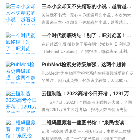
都有一个先后步骤，没有步骤的去做事只能是浪费
三本小众却又不失精彩的小说，越看越上
时间，事倍功半，往往甚至适得其反走向反向道
瘾，拯救书荒的绝佳良药
路，下面就来跟大家说说seo优化基本步骤由哪几方
关注我不书荒，无心带你阅遍网文小说，本次为大
面构成。 第一步：熟悉网站所属行业...
家带来三本小众却又不失精彩的小说，越看越上
瘾，拯救书荒的绝佳良药！ 《天枢》徐公子胜治本
一个时代彻底终结！别了，IE浏览器！网
书字数：167.7万字，已完结 推荐理由：别觉得徐公
友们不舍也担心：各种网上考试报名怎么
子的书都不爽不白，这本是徐公子最好读的一本
在超过25年后 微软终于要在明年淘汰掉 IE 浏览器
办？
书，通俗地讲就是逼格很高的小白文。徐公子充分
（Internet Explorer）了 据报道，微软表示 其浏览
避免...
器Internet Explorer (简称：IE)将基本淘汰 标志着又
PubMed检索史诗级加强，这两个超神网
一款数字产品将退出历史...
站一定要学会
PubMed作为生物医学检索系统在科研领域受到广泛
的关注，因为其免费，登录速度较快，因此成为很
多科研人员的常用检索工具。我们在使用PubMed
云恒制造：2023高考今日开考，1291万考
时，检索效率总会有不尽人意的时候，很多新手会
生奔赴考场
觉着PubMed检索效果和百度学术差不多，甚至因为
6月7日，2023年全国高考正式拉开大幕，全国
是全英文，在使用时体验还不如百度学术。对于一
将有1291万考生奔赴考场，报考人数再创历史新
些进阶用户来说，尽管...
高。近期，多地出台措施保障考生顺利考试，同
二维码里藏着一座图书馆！“泉民悦读”首
时，为保证考试安全，多部门开展净化涉考网络环
次登上济南核酸检测贴纸
境、打击销售作弊器材、打击替考作弊等专项行
记者 程凌润 通讯员 王小曼6月2日，本周第二次核
动，综合治理考试环境。 各地出台举措，保障
酸检测贴纸上多了一个“泉民悦读”小程序二维码。扫