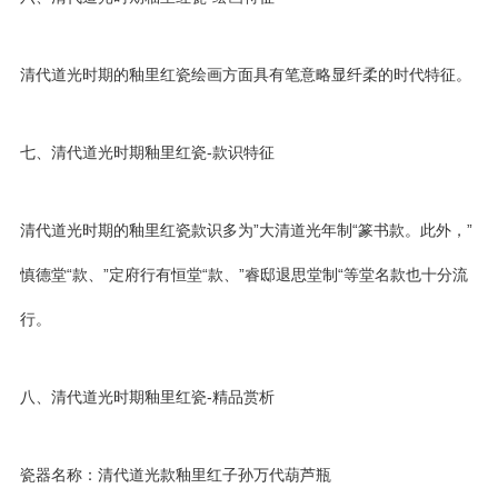
清代道光时期的釉里红瓷绘画方面具有笔意略显纤柔的时代特征。
七、清代道光时期釉里红瓷-款识特征
清代道光时期的釉里红瓷款识多为”大清道光年制“篆书款。此外，”
慎德堂“款、”定府行有恒堂“款、”睿邸退思堂制“等堂名款也十分流
行。
八、清代道光时期釉里红瓷-精品赏析
瓷器名称：清代道光款釉里红子孙万代葫芦瓶