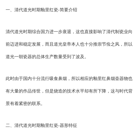
一、清代道光时期釉里红瓷-简要介绍
清代道光时期综合国力进一步衰退，这也直接影响了清代制瓷业向
前迈进和稳定发展，而且道光皇帝本人也十分推崇节俭之风，所以
道光一朝瓷器的总体生产数量受到了波及。
此时由于国内十分流行吸食鼻烟，所以相应的釉里红鼻烟壶器物也
有大量的作品传世，但是烧造的技术水平却有所下降，这与时代背
景有着紧密的联系。
二、清代道光时期釉里红瓷-器形特征