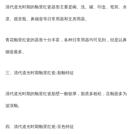
清代道光时期的釉里红瓷器形主要是碗、洗、罐、印盒、笔筒、水
丞、观音瓶、鼻烟壶等日常用器和文房用器。
青花釉里红瓷的器形十分丰富，各种日常用器均可见到，但是以鼻
烟壶最多。
三、清代道光时期釉里红瓷-胎釉特征
清代道光时期的釉里红瓷胎壁一般较厚，胎质多粗松，且釉面多为
波浪釉。
四、清代道光时期釉里红瓷-呈色特征