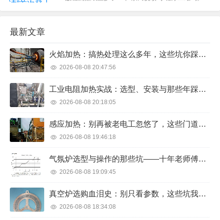
考场秩序 今年高考，各地都将防...
描二维码，济南市民可以免费畅读电子书，部分市
民还能领到1元红包。“身体的健康与精神的健康同等
最新文章
重要,我们希望借由核酸检测小贴纸这一宣传平台，
将阅读的力量发挥到最大，进一步增强城市软实
火焰加热：搞热处理这么多年，这些坑你踩过吗？
力，提振群众抗疫精气神...
2026-08-08 20:47:56
工业电阻加热实战：选型、安装与那些年踩过的坑
2026-08-08 20:18:05
感应加热：别再被老电工忽悠了，这些门道你得懂
2026-08-08 19:46:18
气氛炉选型与操作的那些坑——十年老师傅的血泪分享
2026-08-08 19:09:45
真空炉选购血泪史：别只看参数，这些坑我帮你踩过了
2026-08-08 18:34:08