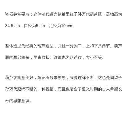
瓷器鉴赏要点：这件清代道光款釉里红子孙万代葫芦瓶，器物高为
34.5 cm、口径为5 cm、足径为10 cm。
整体造型为经典的葫芦造型，并且一分为二，上和下共两节。葫芦
瓶的颈部较短，呈束腰状。纹饰也为葫芦纹，大小不等。
葫芦纹寓意美好，象征着硕果累累，藤蔓连绵不断，这也是期望子
孙万代延绵不断的一种祝福，而且也暗含了道光时期的古人希望长
寿的思想意识。