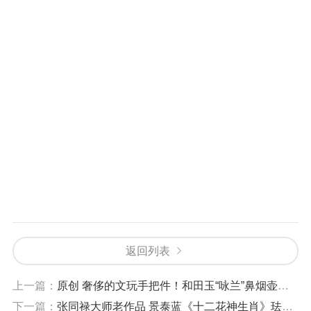
返回列表
上一篇：
原创 奢侈的文玩手把件！和田玉“咏兰”鼻烟壶！-和田玉鼻烟壶怎样鉴定
下一篇：
张同禄大师老作品 景泰蓝《十二花神生肖》珐琅鼻烟壶-张同禄景泰蓝拍卖