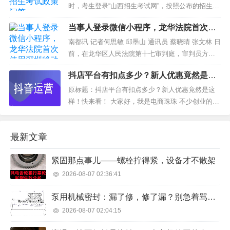
的对象。img1、分析微信、支付宝账单的csv文件1.
时，考生登录“山西招生考试网”，按照公布的招生计
1、微信账单...
划填报志愿，逾期不予补报。 专升本志愿分普通本
当事人登录微信小程序，龙华法院首次使
科院校和独立学院、民办院校两批，每批可分别填
用深圳移动微法院开庭
报五个平行志愿。 2.今年专升本实行什么投档录取
南都讯 记者何思敏 邱墨山 通讯员 蔡晓晴 张文林 日
模式？...
前，在龙华区人民法院第十七审判庭，审判员方永
梅准时到庭并上线，案件双方当事人则在家中利用
抖店平台有扣点多少？新人优惠竟然是这
手机微信小程序登录深圳移动微法院，足不出户参
样！快来看！
与了这次在疫情特殊时期的庭...
原标题：抖店平台有扣点多少？新人优惠竟然是这
样！快来看！ 大家好，我是电商珠珠 不少创业的人
都选择了抖音小店，因为很多人都看准了抖音的流
量发展趋势。 但是有的人对于抖店的平台规则还不
最新文章
太了解，比如：平台的扣点是多少，新人有优惠吗
之类的问题，下面珠珠就为大家解答一...
紧固那点事儿——螺栓拧得紧，设备才不散架
2026-08-07 02:36:41
泵用机械密封：漏了修，修了漏？别急着骂供应商，先看看这几点
2026-08-07 02:04:15