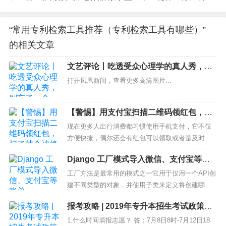
“常用专利检索工具推荐（专利检索工具有哪些）”
的相关文章
文艺评论丨吃透受众心理学的真人秀，别
忘了一个“真”字
打开凤凰新闻，查看更多高清图片...
【警惕】用支付宝扫描二维码领红包，扫
了就会被修改手机支付密码？
现在更多人出行消费都习惯使用手机支付，它不仅
方便快捷，偶尔还会有红包可以领取或者是及时满
减活动。 最近支付宝又在做这样的每天领红包的活
Django 工厂模式导入微信、支付宝等账
动，小编也参与了，就在支付宝的首页可以看到，
单
其中有一张方式就是扫描朋友从支付宝中发出的二
工厂方法是最常用的模式之一它用于仅用一个API创
维码即可领取红包，或者你也可以把你的红包分享
建不同类型的对象，并使用子类来定义将创建哪一
给朋友...
个对象。例子：我们将通过导入微信、支付宝等账
报考攻略 | 2019年专升本招生考试政策问
单到我们自己的的系统中。使用工厂模式的话，我
答
们将构建一个代表微信账单对象和一个支付包账单
1.什么时间填报志愿？ 答：7月8日8时-7月12日18