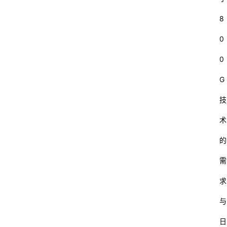
8
0
0
G
技
术
的
需
求
与
日