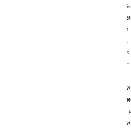
达
到
1
.
6
T
。
这
种
飞
速