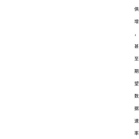
俱
增
，
甚
至
期
望
数
据
速
率