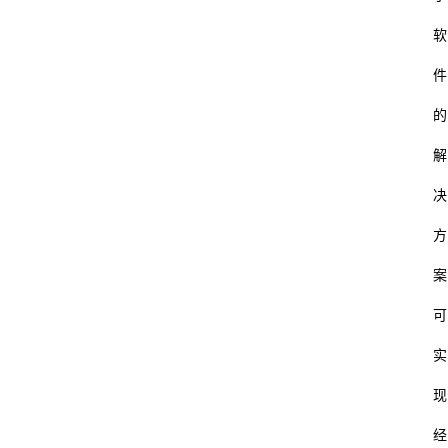
软
件
的
解
决
方
案
可
实
现
经