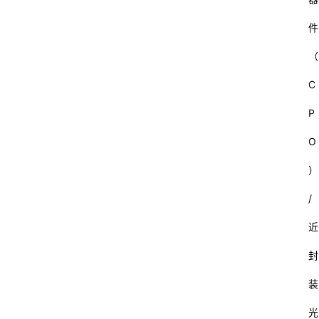
数
件
码
（
教
C
育
P
汽
O
车
）
游
/
戏
近
体
封
育
装
装
光