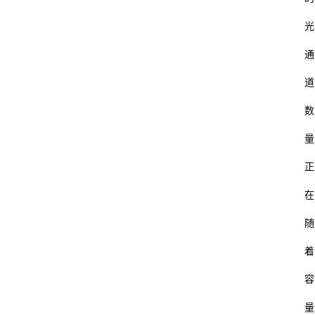
光
通
道
数
量
正
在
随
着
容
量