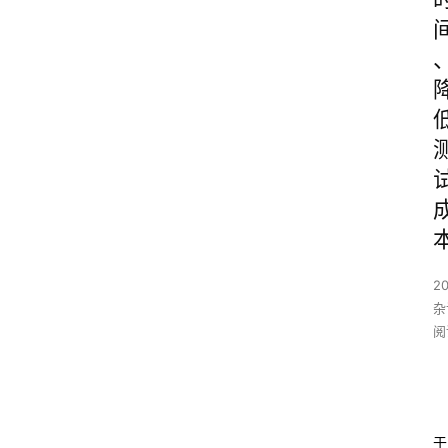
20
杂
阅
于