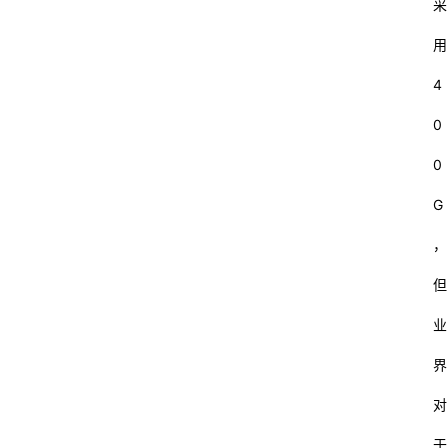
采
用
4
0
0
G
，
但
业
界
对
于