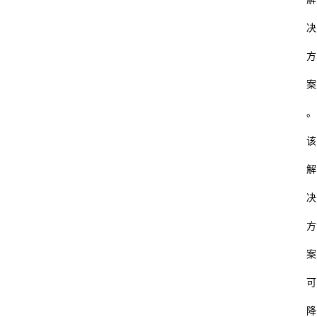
决
方
案
。
该
解
决
方
案
可
降