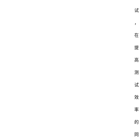
试
，
在
提
高
测
试
效
率
的
同