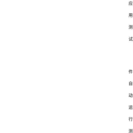
应
用
测
试
件
自
动
运
行
测