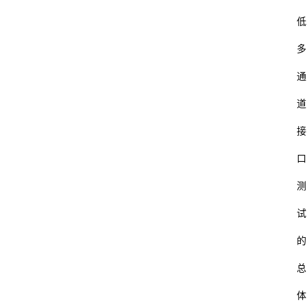
低
多
通
道
接
口
测
试
的
总
体