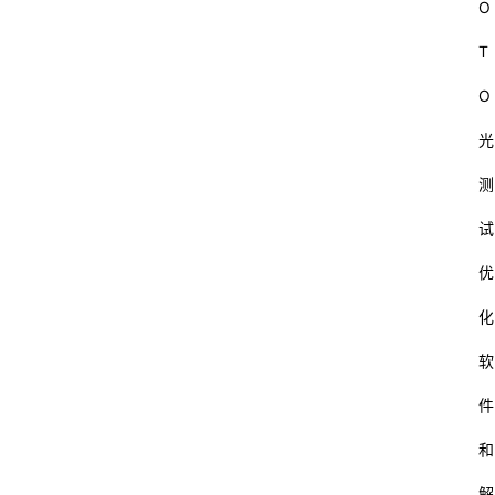
O
T
O
光
测
试
优
化
软
件
和
解