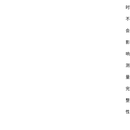
时
不
会
影
响
测
量
完
整
性