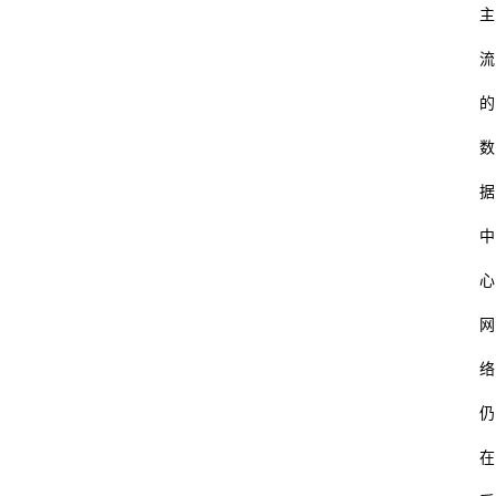
主
流
的
数
据
中
心
网
络
仍
在