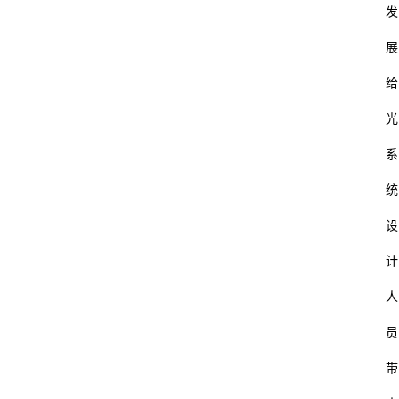
发
展
给
光
系
统
设
计
人
员
带