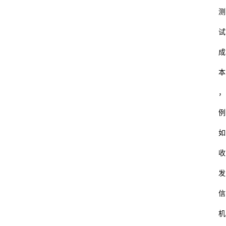
测
试
成
本
，
例
如
收
发
信
机