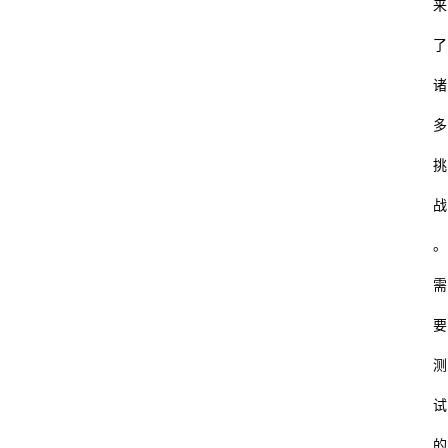
来
了
诸
多
挑
战
。
需
要
测
试
的