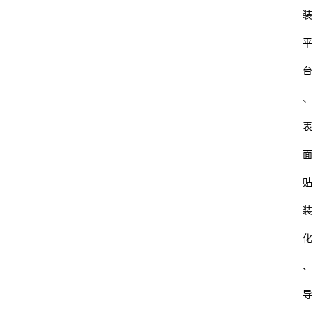
装
平
台
、
表
面
贴
装
化
、
导