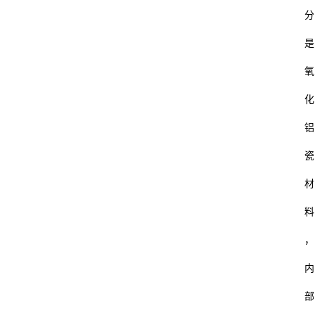
分
是
氧
化
铝
瓷
材
料
，
内
部