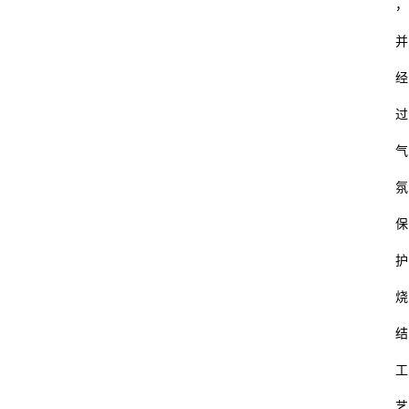
，
并
经
过
气
氛
保
护
烧
结
工
艺