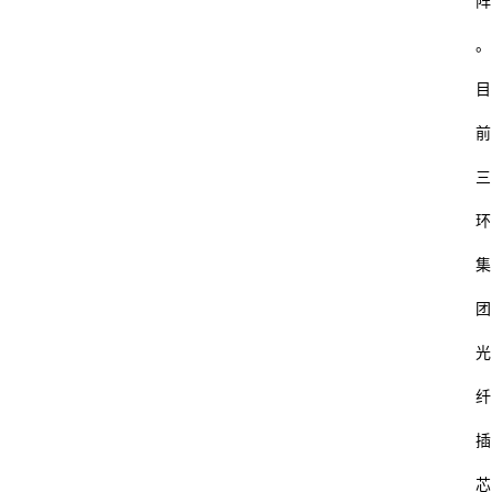
阵
。
目
前
三
环
集
团
光
纤
插
芯