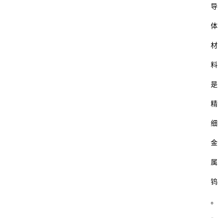
导
体
材
料
是
精
细
金
属
钨
。