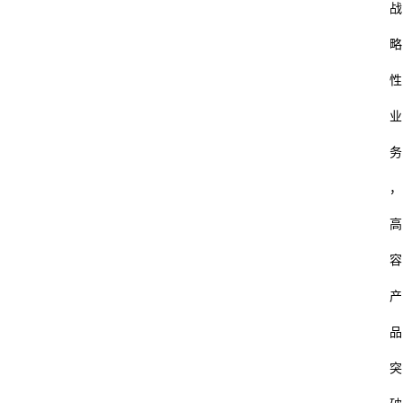
战
略
性
业
务
，
高
容
产
品
突