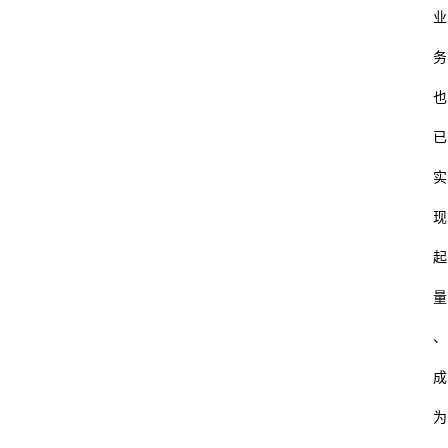
业
务
也
已
实
现
起
量
、
成
为