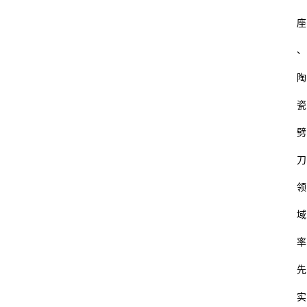
座
、
陶
瓷
劈
刀
领
域
率
先
实