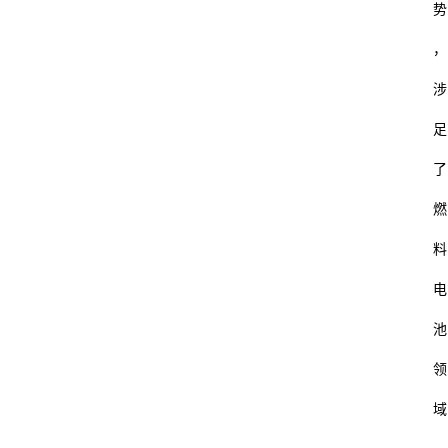
势
，
涉
足
了
燃
料
电
池
领
域