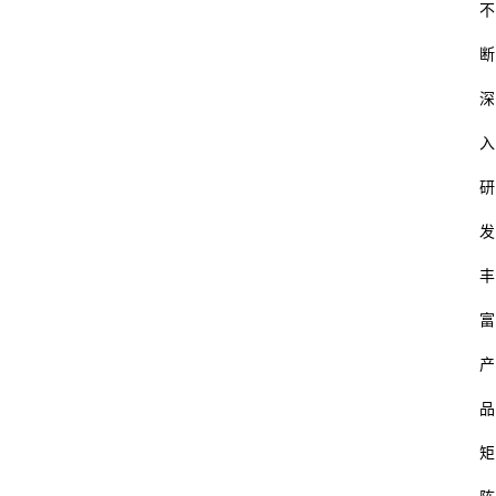
不
断
深
入
研
发
丰
富
产
品
矩