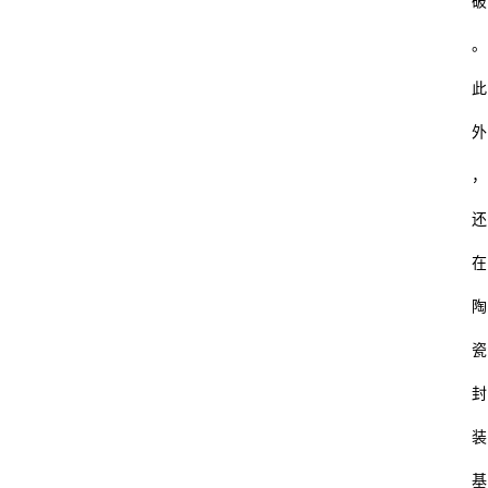
破
。
此
外
，
还
在
陶
瓷
封
装
基