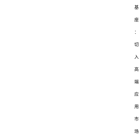
基
座
：
切
入
高
端
应
用
市
场