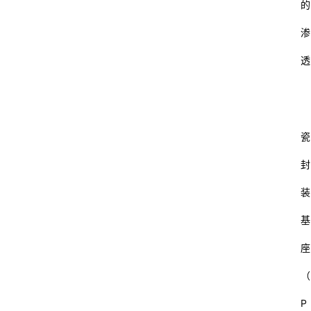
的
渗
透
瓷
封
首
装
页
基
杂
座
谈
（
数
P