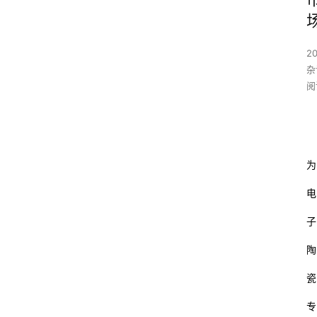
20
杂
阅
为
电
子
陶
瓷
专