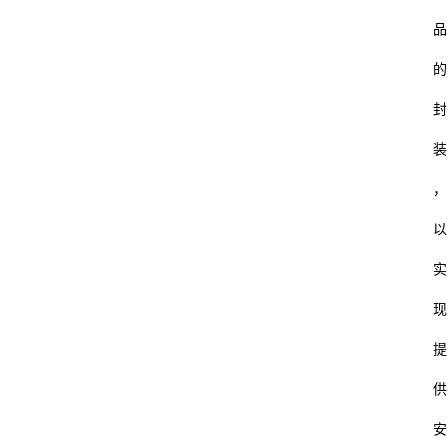
品
的
封
装
，
以
实
现
提
供
安