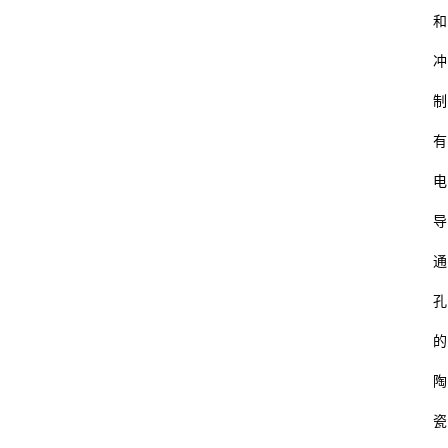
财
和
经
冲
怎
制
通
有
电
导
通
孔
的
陶
瓷