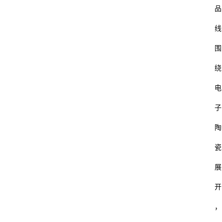
品
线
围
绕
电
子
陶
瓷
展
开
，