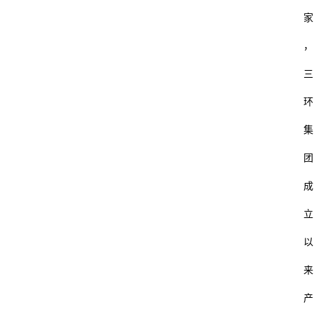
家
，
三
环
集
团
成
立
以
来
产