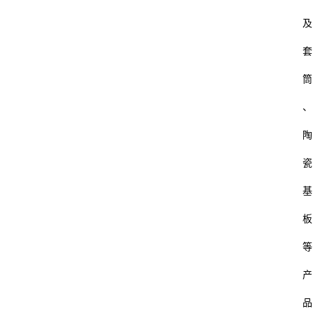
及
套
筒
、
陶
瓷
基
板
等
产
品