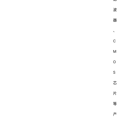
波
器
、
C
M
O
S
芯
片
等
产