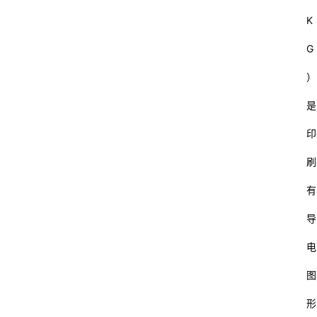
码
K
教
G
育
）
汽
是
车
印
游
刷
戏
有
体
导
育
电
装
图
修
形