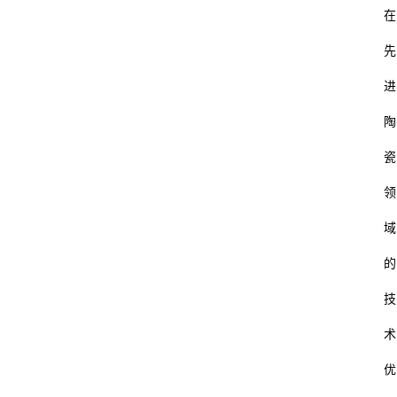
在
先
进
陶
瓷
领
域
的
技
术
优