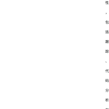
性
，
包
括
跟
踪
、
代
码
分
析