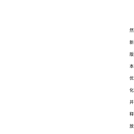
经
怎
通
然
新
版
本
优
化
并
释
放