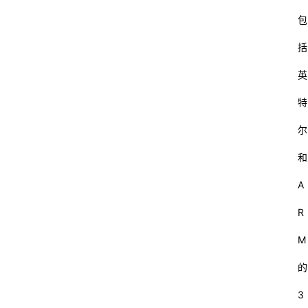
包
括
英
特
尔
和
A
R
M
的
3