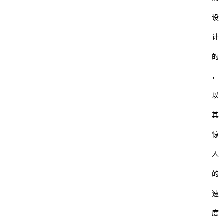
设
计
的
，
以
其
惊
人
的
速
度