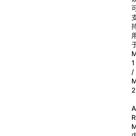
1
/
2
A
R