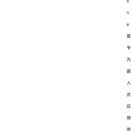
o
n
e
是
专
为
嵌
入
式
应
用
而