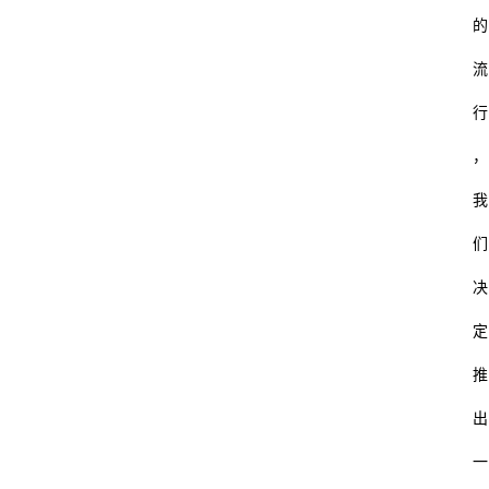
的
流
行
，
我
们
决
定
推
出
一