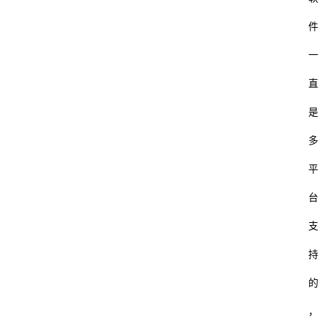
件
一
直
是
多
平
台
支
持
的
，