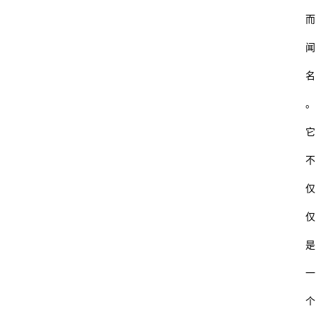
而
闻
名
。
它
不
仅
仅
是
一
个