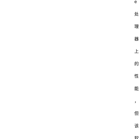
e
处
理
器
上
的
性
能
，
但
该
软