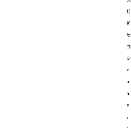
持
教
育
扩
展
汽
车
到
O
游
戏
z
o
体
育
n
e
装
修
。
”
财