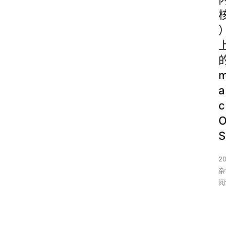
a
c
S
20
杂
阅