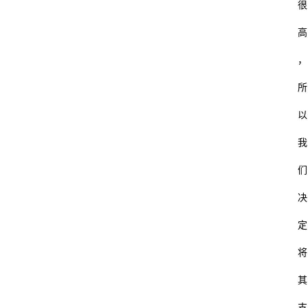
很
高
，
所
以
我
们
首
页
决
定
杂
谈
将
其
数
码
支