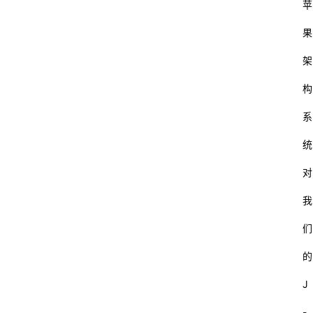
苹
果
架
构
系
统
对
我
们
的
J
-