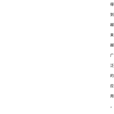
得
到
越
来
越
广
泛
的
应
用
，