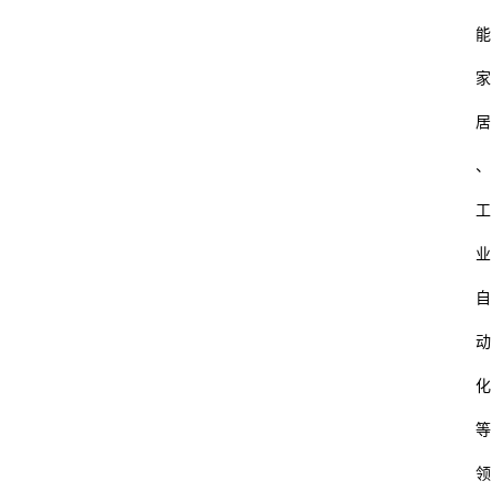
能
家
居
、
工
业
自
动
化
等
领