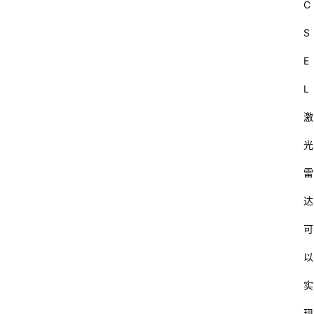
C
S
E
L
激
光
雷
达
可
以
实
现