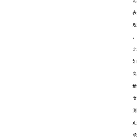
能
表
现
，
比
如
高
精
度
测
距
能