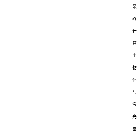
最
终
计
算
出
物
体
与
激
光
雷