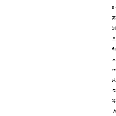
距
数
码
离
教
测
育
量
汽
和
车
三
游
维
戏
成
体
像
育
等
装
功