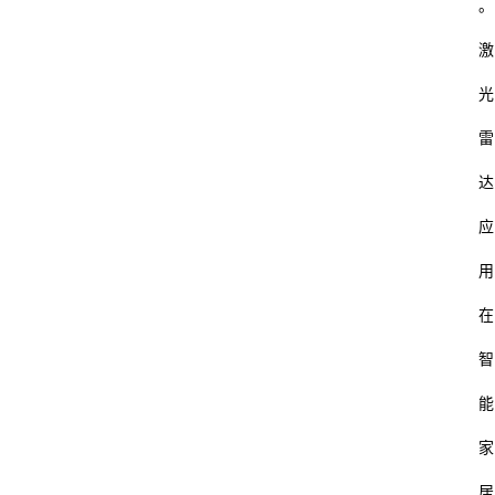
。
激
光
雷
达
应
用
在
智
能
家
居