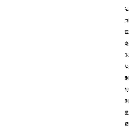
达
到
亚
毫
米
级
别
的
测
量
精