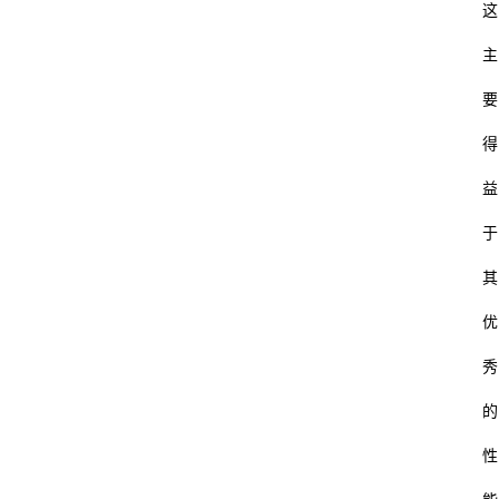
这
主
要
得
益
于
其
优
秀
的
性