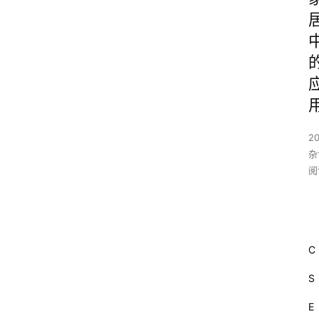
20
杂
阅
C
S
E