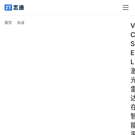
首页
杂谈
V
S
E
L