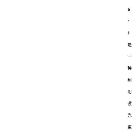
a
r
）
是
一
种
利
用
激
光
束