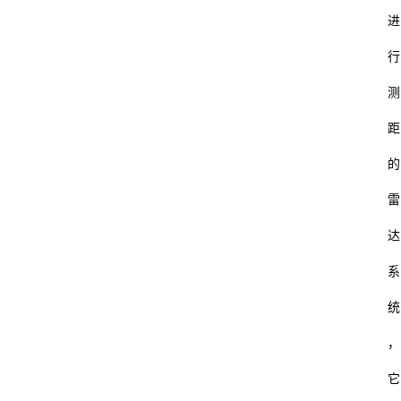
进
行
测
距
的
雷
达
系
统
，
它