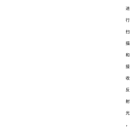
进
行
扫
描
和
接
收
反
射
光
，