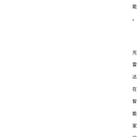
修
能
财
。
经
怎
通
光
雷
达
在
智
能
家