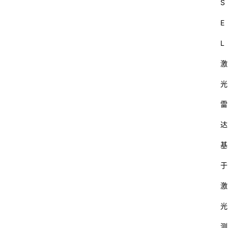
S
E
L
激
光
雷
达
基
于
激
光
测