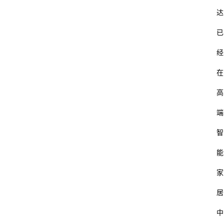
达
已
经
在
高
端
智
能
家
居
中