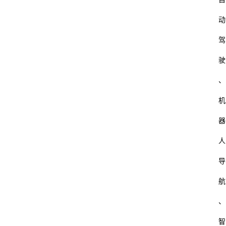
动
驾
驶
、
机
器
人
导
航
、
智