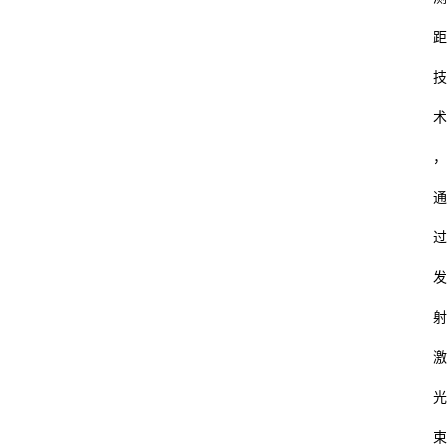
距
技
术
，
通
过
发
射
激
光
束