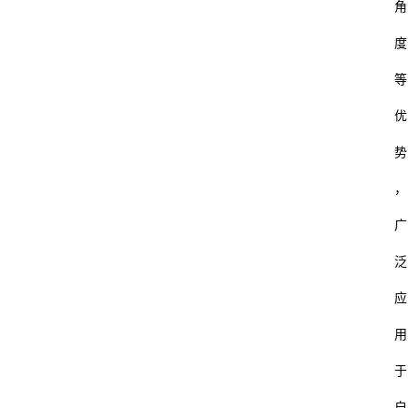
角
度
等
优
势
，
广
泛
应
用
于
自