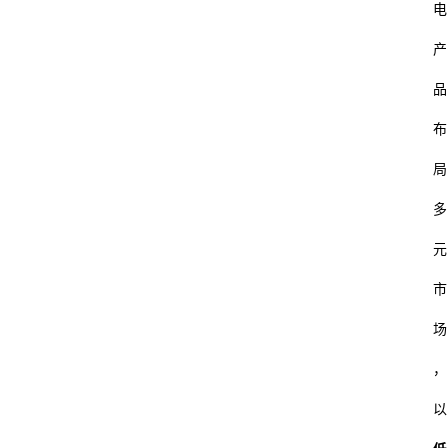
电
产
品
布
局
多
元
市
场
，
以