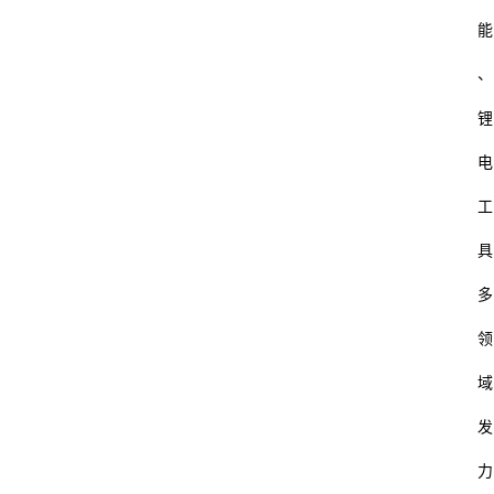
能
、
锂
电
工
具
多
领
首
页
域
发
杂
谈
力