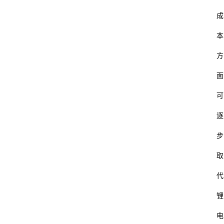
成
本
方
面
可
逐
步
取
代
锂
电