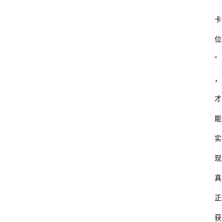
卡
位
”
，
才
能
实
现
真
正
获