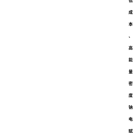
低
成
本
、
高
能
量
密
度
钠
电
赋