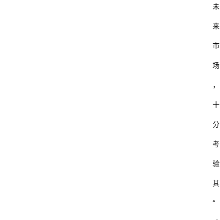
未
来
市
场
，
十
分
考
验
其
“