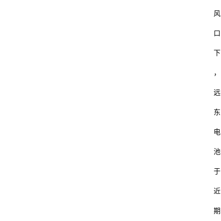
风
口
下
，
远
东
电
池
于
近
期