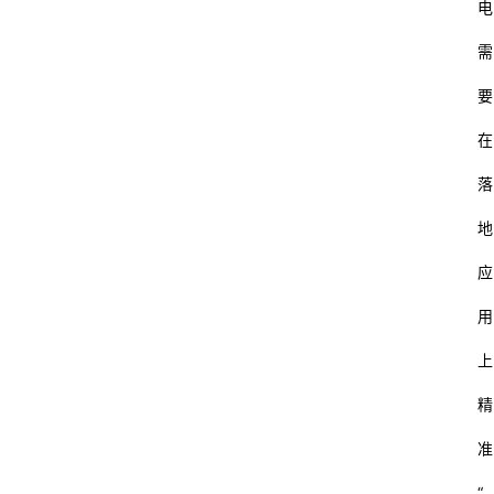
电
需
要
在
落
地
应
用
上
精
准
“