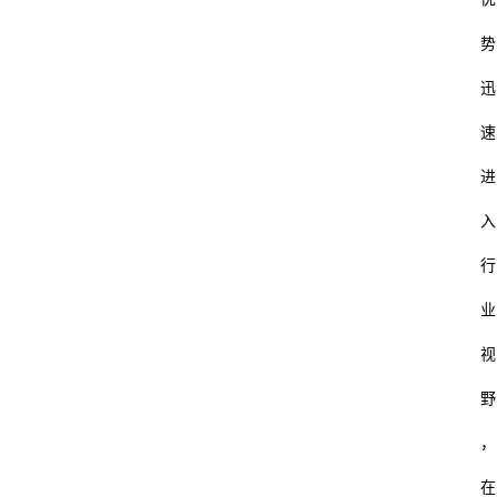
势
迅
速
进
入
行
业
视
野
，
在