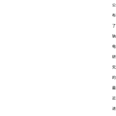
公
布
了
钠
电
研
究
的
最
近
进