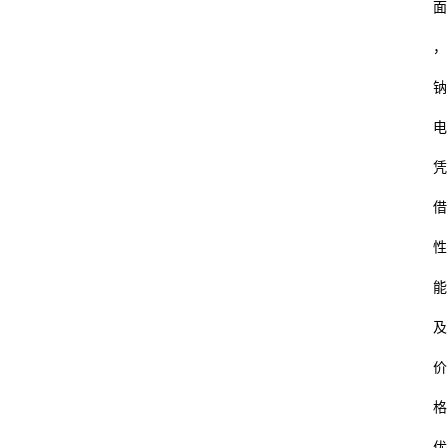
面
，
钠
电
凭
借
性
能
及
价
格
优