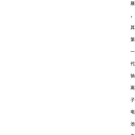
展
，
其
第
一
代
钠
离
子
电
池