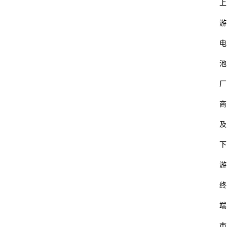
上
游
电
池
厂
商
及
下
游
终
端
市