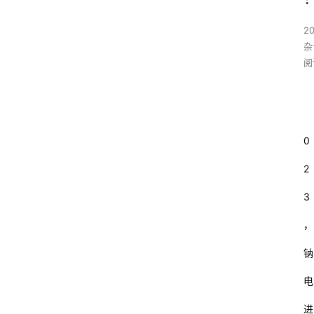
20
杂
阅
0
2
3
，
钠
电
进