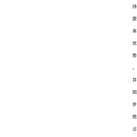
持
原
本
优
势
，
并
同
步
抢
占