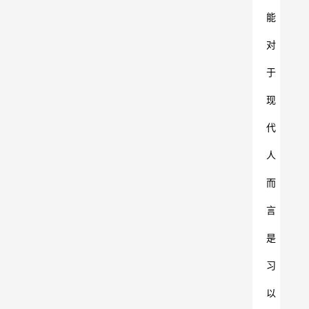
能
对
于
现
代
人
而
言
是
习
以