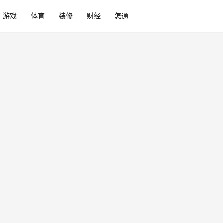
游戏
体育
装修
财经
怎通