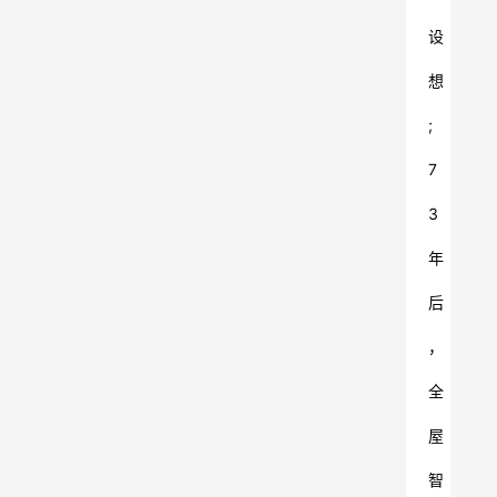
设
想
;
7
3
年
后
，
全
屋
智