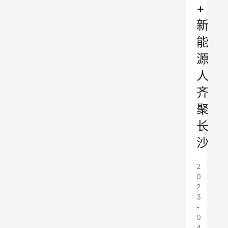
+
新
能
源
人
齐
聚
长
沙
2
0
2
3
-
0
4