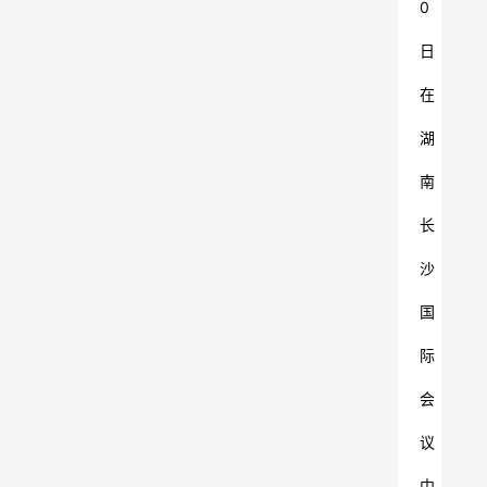
0
日
在
湖
南
长
沙
国
际
会
议
中