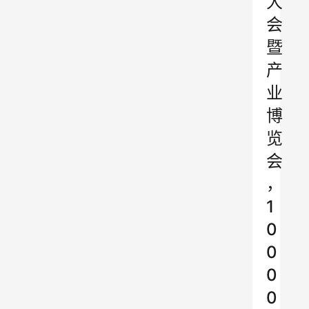
大
会
暨
产
业
博
览
会
，
1
0
0
0
0