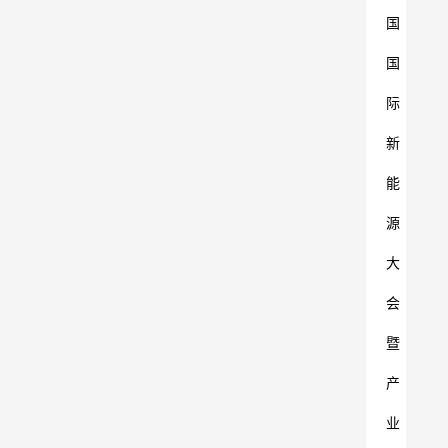
国
国
际
新
能
源
大
会
暨
产
业