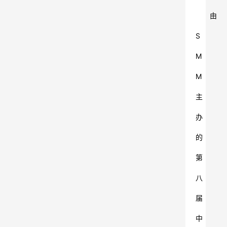
由
S
M
M
主
办
的
第
八
届
中