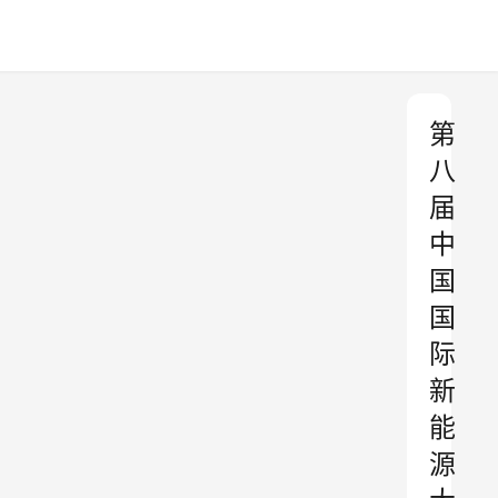
第
八
届
中
国
国
际
新
能
源