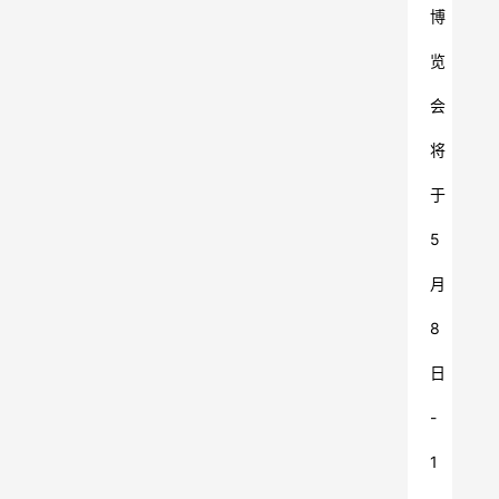
博
览
会
将
于
5
月
8
日
-
1