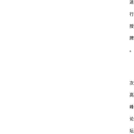
进
行
授
牌
。
次
首
页
高
峰
杂
谈
论
坛
数