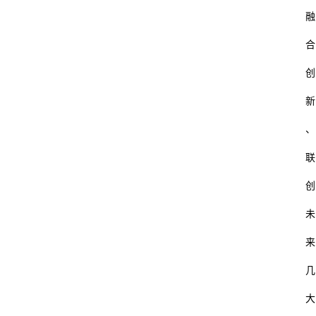
融
合
创
新
、
联
创
未
来
几
大