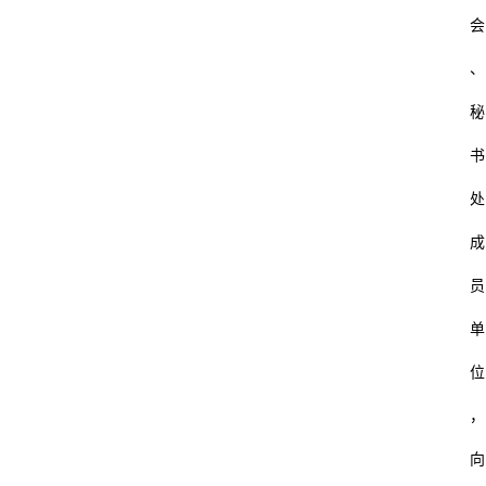
会
、
秘
书
处
成
员
单
位
，
向