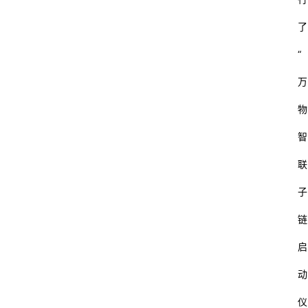
了
“
万
物
智
联
子
链
启
动
仪