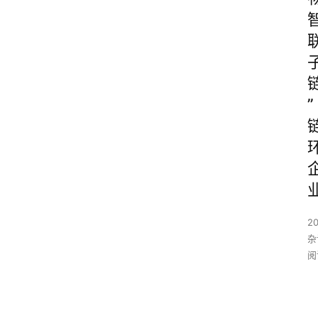
”
20
杂
阅