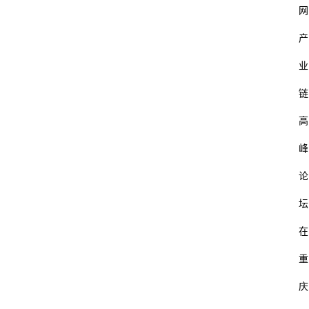
网
产
业
链
高
峰
论
坛
在
重
庆