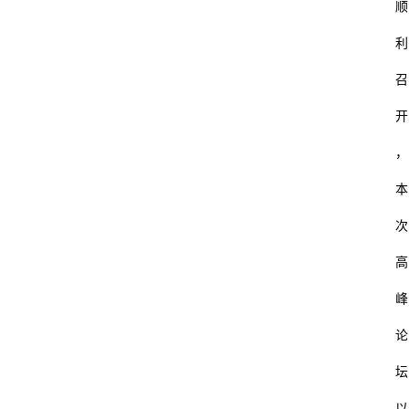
顺
利
召
开
，
本
次
高
峰
论
坛
以