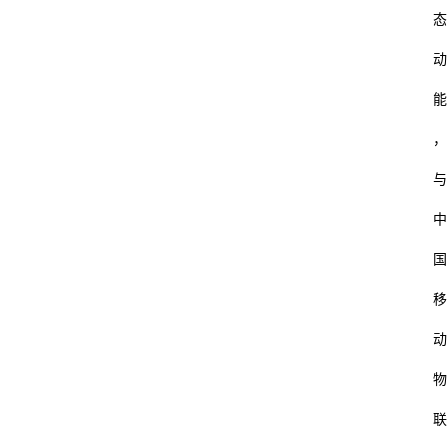
态
动
能
，
与
中
国
移
动
物
联