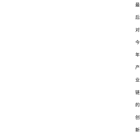
最
后
对
今
年
产
业
链
的
创
新