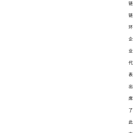
链
链
环
企
业
代
表
出
席
了
此