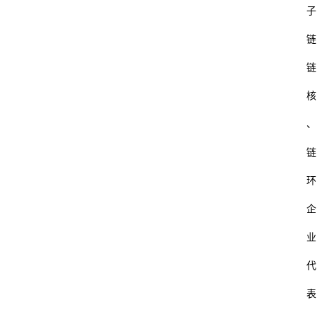
子
链
链
核
、
链
环
企
业
代
表