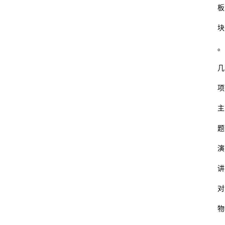
板
块
。
几
项
主
题
演
讲
对
物