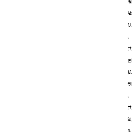
编
战
队
、
共
创
机
制
、
共
筑
生