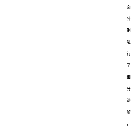
面
分
别
进
行
了
细
分
讲
解
，