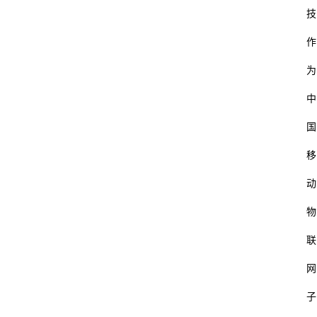
技
作
为
中
国
移
动
物
联
网
子