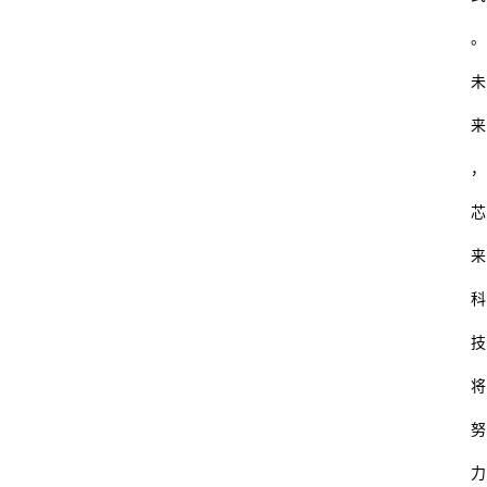
。
未
来
，
芯
来
科
技
将
努
力