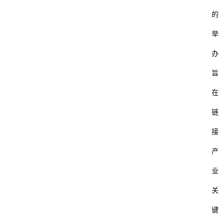
码
的
举
教
育
办
旨
汽
车
在
链
游
戏
接
产
体
育
业
关
装
修
键