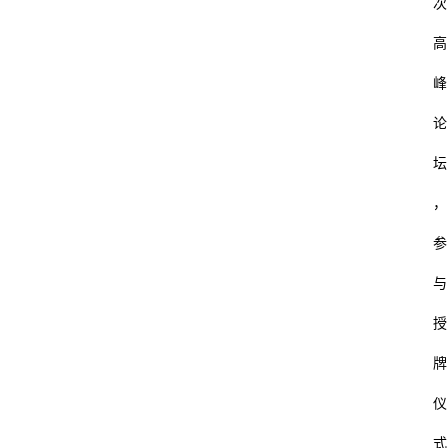
次
高
峰
论
坛
，
参
与
授
牌
仪
式