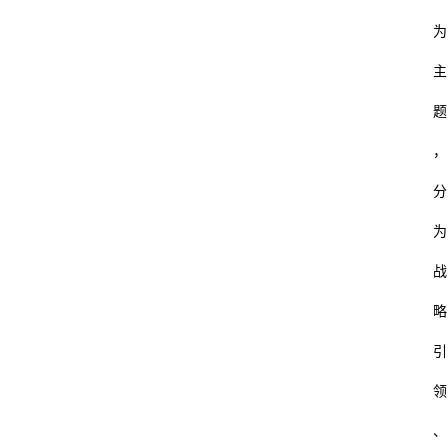
为
主
题
，
分
为
战
略
引
领
、