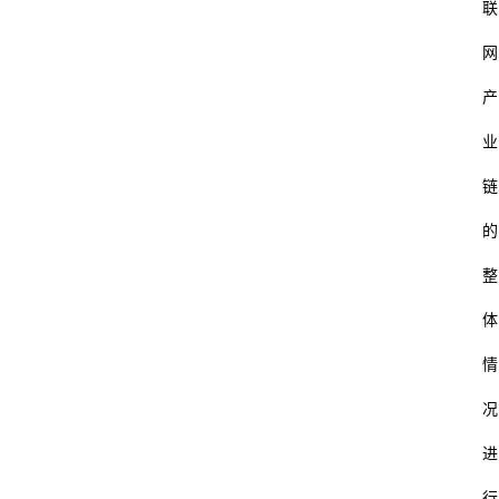
联
网
产
业
链
的
整
体
情
况
进
行