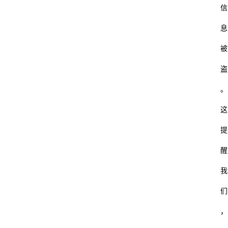
信
息
被
盗
。
这
提
醒
我
们
，