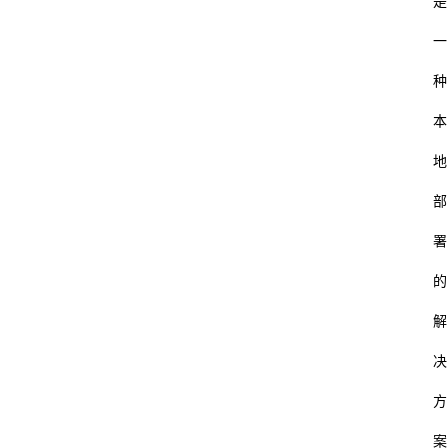
是
一
种
本
地
部
署
的
解
决
方
案