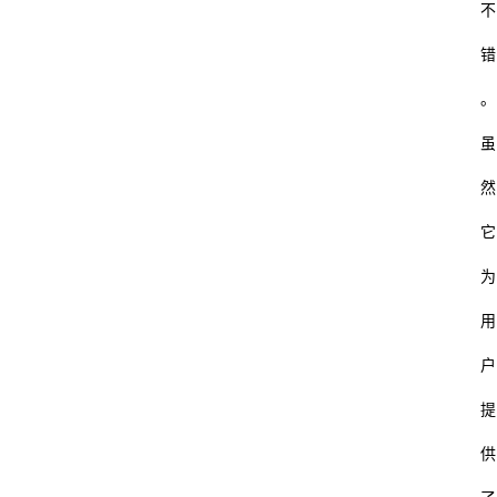
不
码
错
教
。
育
虽
汽
然
车
它
游
为
戏
用
体
户
育
提
装
供
修