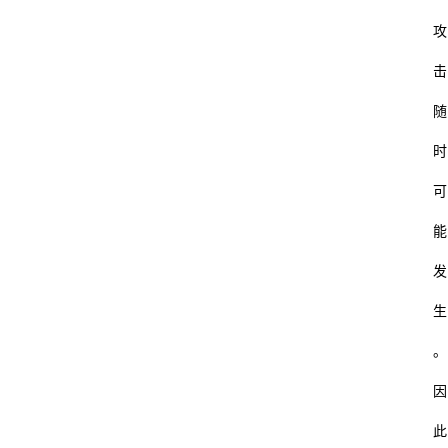
攻
击
随
时
可
能
发
生
。
因
此