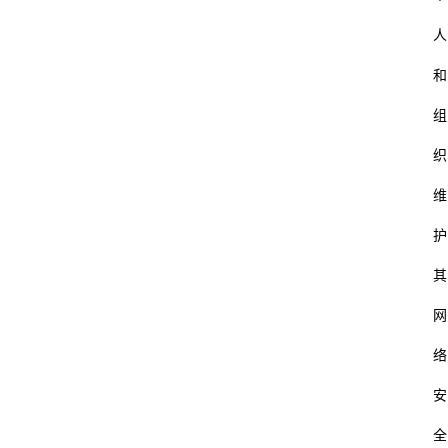
人
和
组
织
维
护
其
网
络
安
全