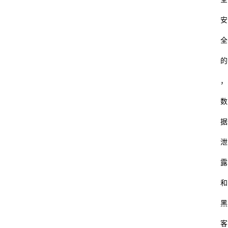
安
全
的
，
数
据
泄
露
和
黑
客