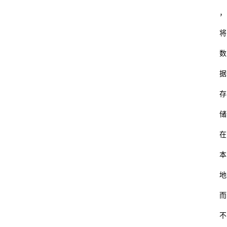
，
将
数
据
存
储
在
本
地
而
不