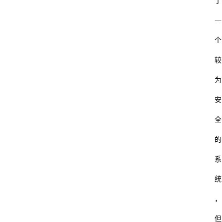
了
财
一
经
个
怎
较
通
为
安
全
的
系
统
，
但