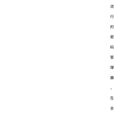
流
行
的
密
码
管
理
器
，
在
全