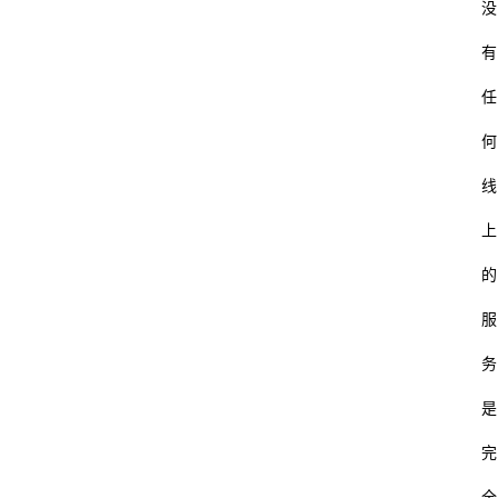
没
有
任
何
线
上
的
服
务
是
完
全