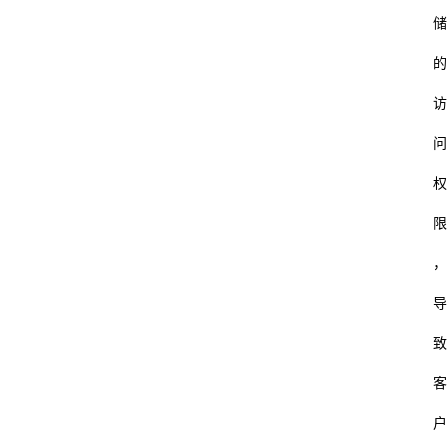
储
的
访
问
权
限
，
导
致
客
户