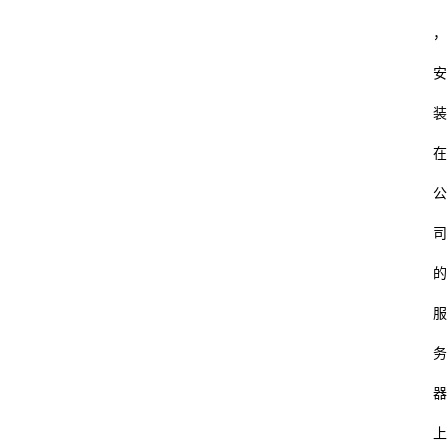
，
安
装
在
公
司
的
服
务
器
上