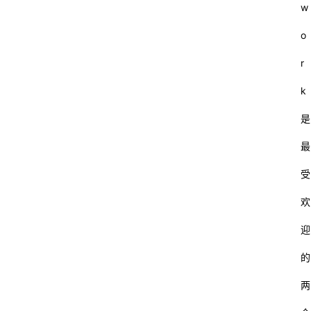
w
o
r
k
是
最
受
欢
迎
的
两