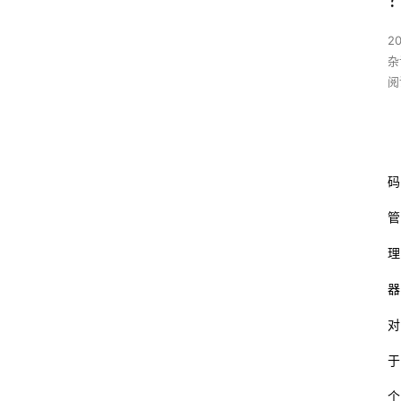
20
杂
阅
码
管
理
器
对
于
个