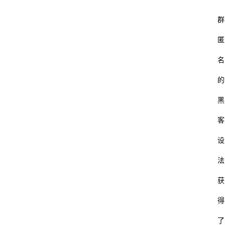
群
匿
名
的
黑
客
设
法
获
得
了