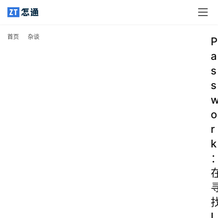
首页
杂谈
P
a
s
s
o
r
k
L