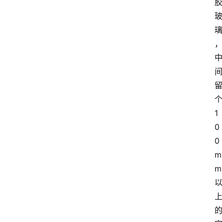
1
0
0
m
m