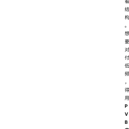
P
V
B