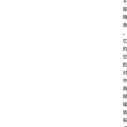
首
页
杂
谈
数
码
教