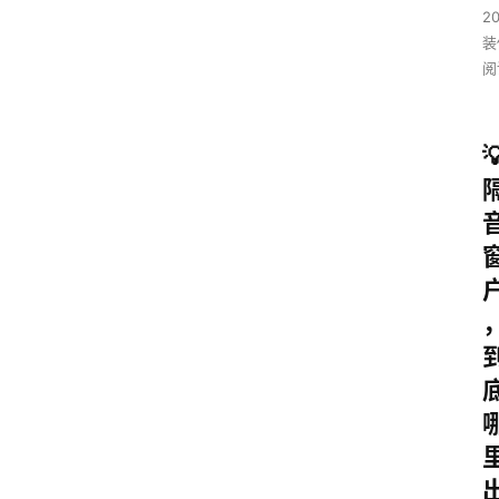
20
装
阅
