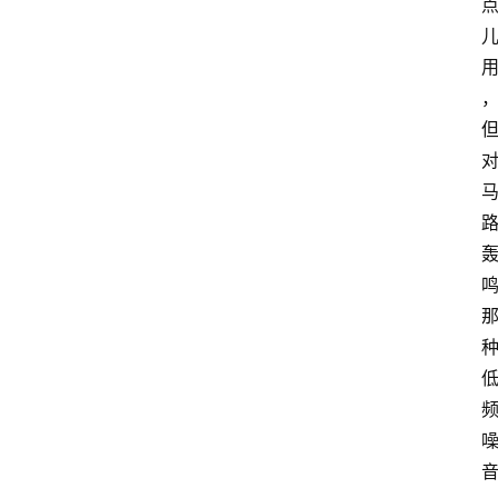
育
汽
车
游
戏
体
育
装
修
财
经