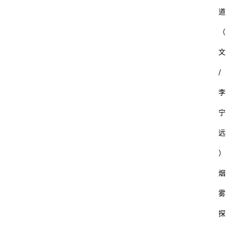
道
（
文
/
李
宁
远
）
烟
雾
探