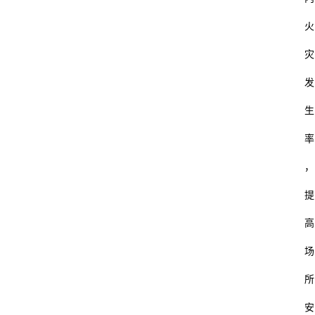
火
灾
发
生
率
，
提
高
首
页
场
所
杂
谈
安