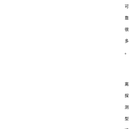
可
靠
很
多
。
离
探
测
型