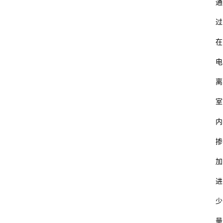
通
过
在
电
离
室
内
掺
加
进
少
量