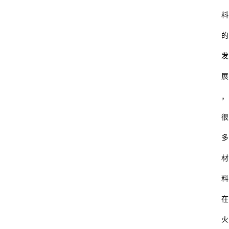
料
的
发
展
，
很
多
材
料
在
火