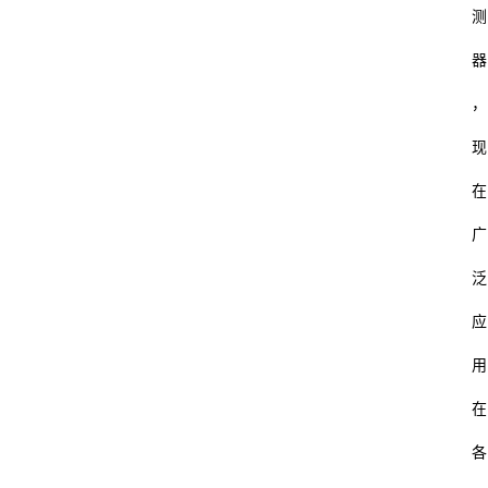
测
器
，
现
在
广
泛
应
用
在
各