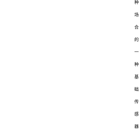
种
场
合
的
一
种
基
础
传
感
器
。