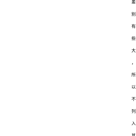
差
别
有
些
大
，
所
以
不
列
入
其