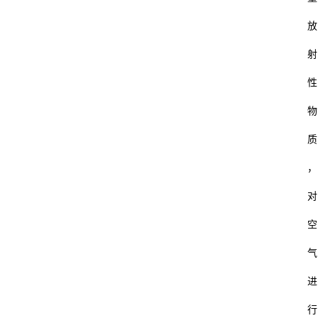
放
射
性
物
质
，
对
空
气
进
行