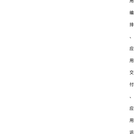
用
编
排
、
应
用
交
付
首
页
、
应
杂
谈
用
运
数