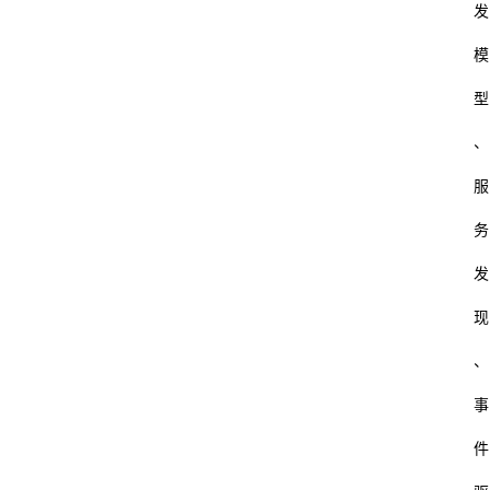
发
模
型
、
服
务
发
现
、
事
件