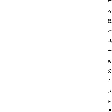
者
构
建
松
耦
合
的
分
布
式
应
用