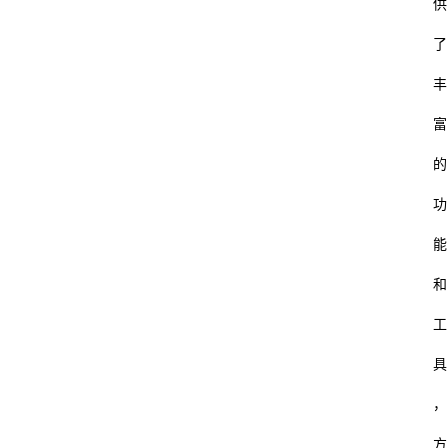
供
了
丰
富
的
功
能
和
工
具
，
方