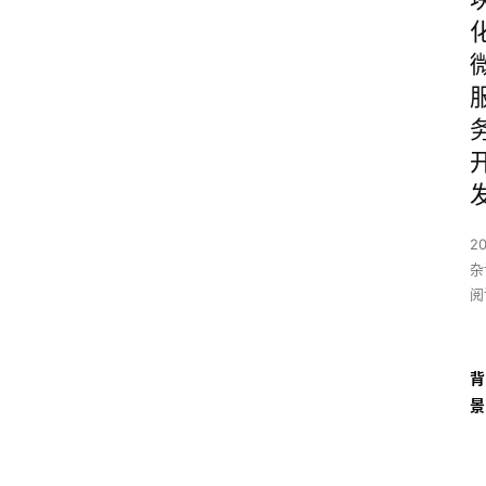
20
杂
阅
背
景