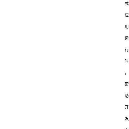
式
应
用
运
行
时
，
帮
助
开
发