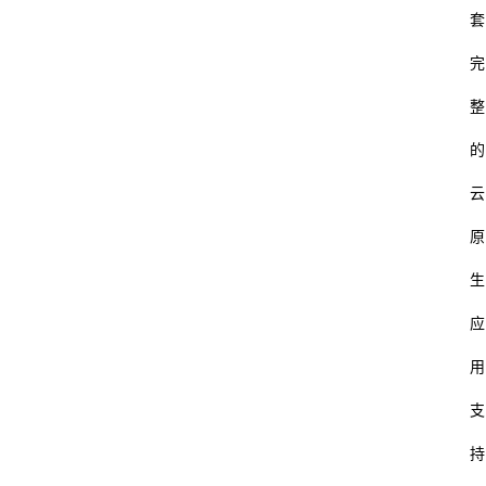
套
完
整
的
云
原
生
应
用
支
持