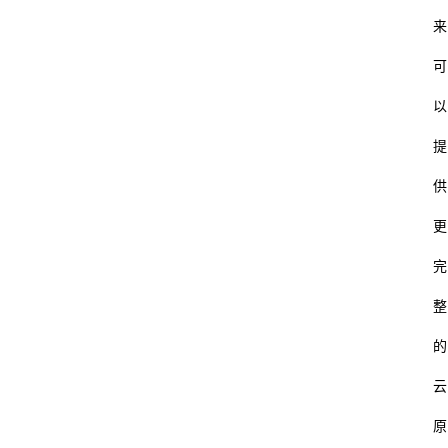
来
可
以
提
供
更
完
整
的
云
原