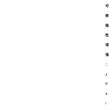
可
移
植
性
增
强
：
」
R
a
i