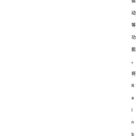
驱
动
等
功
能
。
将
R
a
i
n
b