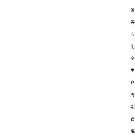
码
维
等
教
育
应
用
汽
车
全
生
游
戏
命
体
周
育
期
装
管
修
理