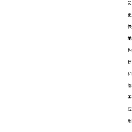
员
更
快
地
构
建
和
部
署
应
用